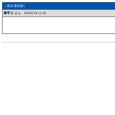
（発言者削除）
恭平２
さん 04/03/18 12:45