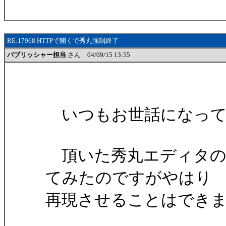
RE:17968 HTTPで開くで秀丸強制終了
パブリッシャー担当
さん 04/09/15 13:55
いつもお世話になって
頂いた秀丸エディタの
てみたのですがやはり
再現させることはでき