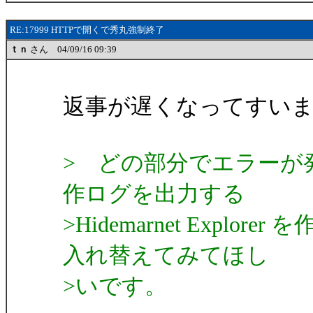
RE:17999 HTTPで開くで秀丸強制終了
ｔｎ
さん 04/09/16 09:39
返事が遅くなってすい
> どの部分でエラーが
作ログを出力する
>Hidemarnet Exp
入れ替えてみてほし
>いです。