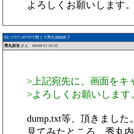
よろしくお願いします
RE:17971 HTTPで開くで秀丸強制終了
秀丸担当
さん 04/09/13 16:35
>上記宛先に、画面をキ
>よろしくお願いします
dump.txt等、頂きま
見てみたところ、秀丸