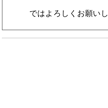
ではよろしくお願いし