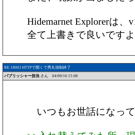
Hidemarnet Explo
全て上書きで良いです
RE:18003 HTTPで開くで秀丸強制終了
パブリッシャー担当
さん 04/09/16 15:08
いつもお世話になって