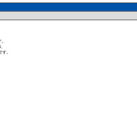
す。
N、
です。
。