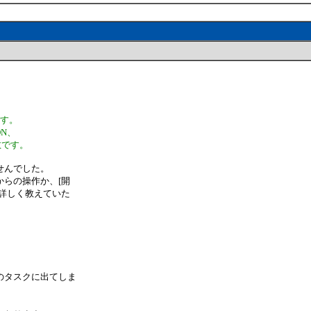
です。
ON、
数です。
せんでした。
らの操作か、[開
詳しく教えていた
のタスクに出てしま