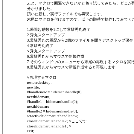
ふと、マクロで回避できないかと色々試してみたら、どこが
分かりました。
頂いた新しい実行ファイルでも再現します。
末尾にマクロを付けますので、以下の順番で操作してみてく
1.瞬間起動数を1にして常駐秀丸終了
2.秀丸スタートアップ
3.常駐秀丸の履歴から2個のファイルを開きデスクトップ保存
4.常駐秀丸終了
5.秀丸スタートアップ
6.常駐秀丸からマウスで新規作成
7.そのウィンドウのメニューから末尾の再現するマクロを実
8.常駐秀丸からマウスで新規作成すると再現します
//再現するマクロ
restoredesktop;
newfile;
#handlenew = hidemaruhandle(0);
nexthidemaru;
#handle1 = hidemaruhandle(0);
nexthidemaru;
#handle2 = hidemaruhandle(0);
setactivehidemaru #handlenew;
closehidemaru #handle2; //ここです
closehidemaru #handle1; //
exit;