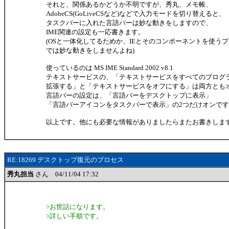
それと、関係あるかどうか不明ですが、秀丸、メモ帳、
AdobeCS(GoLiveCSなど)などで入力モードを切り替えると、
タスクバーに入れた言語バーは妙な動きをしますので、
IME関連の設定も一応書きます。
(OSと一体化してるためか、IEとそのコンポーネントを使う
では妙な動きをしませんよね)
使っているのは MS IME Standard 2002 v8.1
テキストサービスの、「テキストサービスをすべてのプログ
拡張する」と「テキストサービスをオフにする」は両方とも
言語バーの設定は、「言語バーをデスクトップに表示」
「言語バーアイコンをタスクバーで表示」の2つだけオンで
以上です。他にも必要な情報がありましたらまたお書きしま
RE:18269 デスクトップ復元のプロセス
秀丸担当
さん 04/11/04 17:32
>お世話になります。
>詳しい手順です。