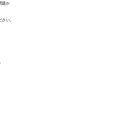
問題か
ださい。
行