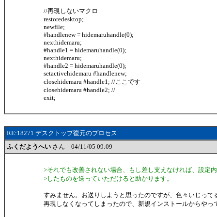
//再現しないマクロ
restoredesktop;
newfile;
#handlenew = hidemaruhandle(0);
nexthidemaru;
#handle1 = hidemaruhandle(0);
nexthidemaru;
#handle2 = hidemaruhandle(0);
setactivehidemaru #handlenew;
closehidemaru #handle1; //ここです
closehidemaru #handle2; //
exit;
RE:18271 デスクトップ復元のプロセス
ふくだようへい
さん 04/11/05 09:09
>それでも改善されない場合、もし差し支えなければ、設定
>したものを送っていただけると助かります。
すみません。お送りしようと思ったのですが、色々いじって
再現しなくなってしまったので、新規インストールからやっ