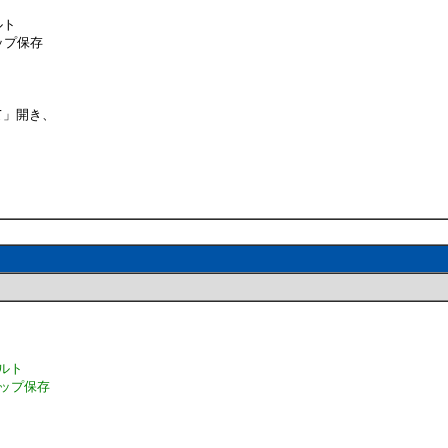
ルト
ップ保存
て」開き、
ルト
トップ保存