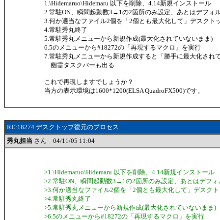
1.\Hidemaruo\Hidemaru 以下を削除、4.14新規インストール
2.常駐ON、瞬間起動数3→1の2箇所のみ設定、あとはデフォ
3.何か適当なファイル2個を「2個とも最大化して」デスクト
4.常駐秀丸終了
5.常駐秀丸メニューから新規作成(最大化されていないまま)
6.5のメニューから#18272の「再現するマクロ」を実行
7.常駐秀丸メニューから新規作成すると「勝手に最大化され
幽霊タスクバーも出る
これで再現しますでしょうか？
当方の表示環境は1600*1200(ELSA QuadroFX500)です。
RE:18274 デスクトップ復元のプロセス
秀丸担当
さん 04/11/05 11:04
>1.\Hidemaruo\Hidemaru 以下を削除、4.14新規インストール
>2.常駐ON、瞬間起動数3→1の2箇所のみ設定、あとはデフォ
>3.何か適当なファイル2個を「2個とも最大化して」デスク
>4.常駐秀丸終了
>5.常駐秀丸メニューから新規作成(最大化されていないまま)
>6.5のメニューから#18272の「再現するマクロ」を実行