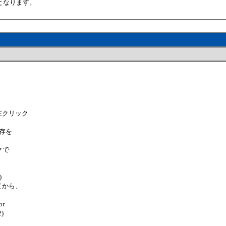
となります。
左クリック
保存を
クで
)
てから、
r
)