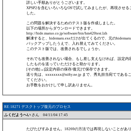
詳しい手順ありがとうございます。
XPSP2を含むいろいろなOSで試してみましたが、再現させ
した。
この問題を解決するためのテスト版を作成しました。
以下の場所からダウンロードできます。
http://hide.maruo.co.jp/software/bin/hm420test.lzh
解凍すると、hidemaru.exeだけが出てくるので、元のhidemar
バックアップしたうえで、入れ替えてみてください。
このテスト版では、改善されるでしょうか。
それでも改善されない場合、もし差し支えなければ、設定内
したものを送っていただけると助かります。
[その他]→[設定内容の保存/復元]で保存できます。
送り先は、xxxxxxxx@nifty.ne.jp まで、秀丸担当宛てで
てください。
お手数をおかけして申し訳ありません。
RE:18271 デスクトップ復元のプロセス
ふくだようへい
さん 04/11/04 17:45
たびたびすみません。18269の方法では再現しないことがあ