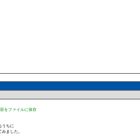
内容をファイルに保存
るうちに
てみました。