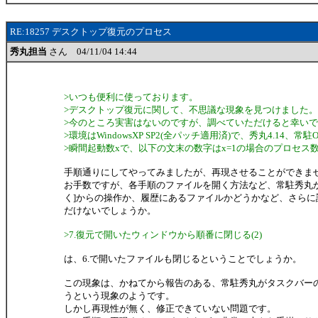
RE:18257 デスクトップ復元のプロセス
秀丸担当
さん 04/11/04 14:44
>いつも便利に使っております。
>デスクトップ復元に関して、不思議な現象を見つけました。
>今のところ実害はないのですが、調べていただけると幸い
>環境はWindowsXP SP2(全パッチ適用済)で、秀丸4.14、常駐
>瞬間起動数xで、以下の文末の数字はx=1の場合のプロセス
手順通りにしてやってみましたが、再現させることができま
お手数ですが、各手順のファイルを開く方法など、常駐秀丸か
く]からの操作か、履歴にあるファイルかどうかなど、さらに
だけないでしょうか。
>7.復元で開いたウィンドウから順番に閉じる(2)
は、6.で開いたファイルも閉じるということでしょうか。
この現象は、かねてから報告のある、常駐秀丸がタスクバー
うという現象のようです。
しかし再現性が無く、修正できていない問題です。