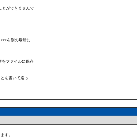
ることができませんで
u.exeを別の場所に
容をファイルに保存
あることを書いて送っ
ります。