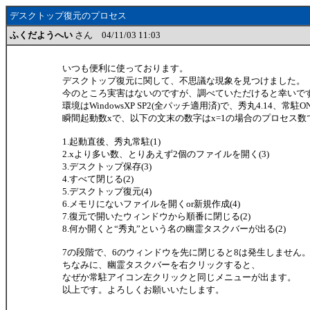
デスクトップ復元のプロセス
ふくだようへい
さん 04/11/03 11:03
いつも便利に使っております。
デスクトップ復元に関して、不思議な現象を見つけました。
今のところ実害はないのですが、調べていただけると幸いで
環境はWindowsXP SP2(全パッチ適用済)で、秀丸4.14、常駐O
瞬間起動数xで、以下の文末の数字はx=1の場合のプロセス数
1.起動直後、秀丸常駐(1)
2.xより多い数、とりあえず2個のファイルを開く(3)
3.デスクトップ保存(3)
4.すべて閉じる(2)
5.デスクトップ復元(4)
6.メモリにないファイルを開くor新規作成(4)
7.復元で開いたウィンドウから順番に閉じる(2)
8.何か開くと“秀丸”という名の幽霊タスクバーが出る(2)
7の段階で、6のウィンドウを先に閉じると8は発生しません
ちなみに、幽霊タスクバーを右クリックすると、
なぜか常駐アイコン左クリックと同じメニューが出ます。
以上です。よろしくお願いいたします。