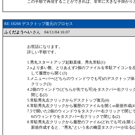
この手順で再現することができれば、非常に大きな手掛かり
RE:18266 デスクトップ復元のプロセス
ふくだようへい
さん 04/11/04 16:07
お世話になります。
詳しい手順です。
1.秀丸スタートアップ起動直後、秀丸常駐(1)
2.xより多い数、とりあえず2個のファイルを常駐アイコンを
して履歴から開く(3)
3.メニューバー(どちらのウィンドウでも可)のデスクトップ
クリック(3)
4.2個のウィンドウ(どちらが先でも可)をタスクバー右クリッ
閉じる(2)
5.常駐秀丸左クリックからデスクトップ復元(4)
6.常駐秀丸左クリックから履歴のファイルを開くor新規作成(4
7.5で開いた2個のウィンドウをタスクバー右クリックで閉じ
6のウィンドウをタスクバー右クリックで閉じる(2)
8.常駐秀丸左クリックから履歴のファイル(どれでも可)を開くo
新規作成すると、“秀丸”という名の幽霊タスクバーが出る(2