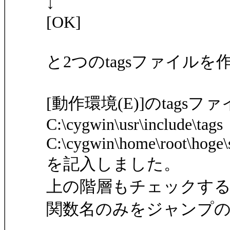
↓
[OK]
と2つのtagsファイルを
[動作環境(E)]のtagsフ
C:\cygwin\usr\include\tags
C:\cygwin\home\root\hoge\s
を記入しました。
上の階層もチェックする(R
関数名のみをジャンプの対