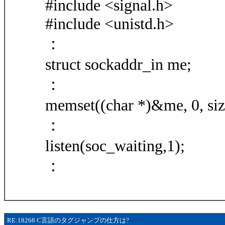
#include <signal.h>
#include <unistd.h>
：
struct sockaddr_in me;
：
memset((char *)&me, 0, siz
：
listen(soc_waiting,1);
：
RE:18268 C言語のタグジャンプの仕方は?