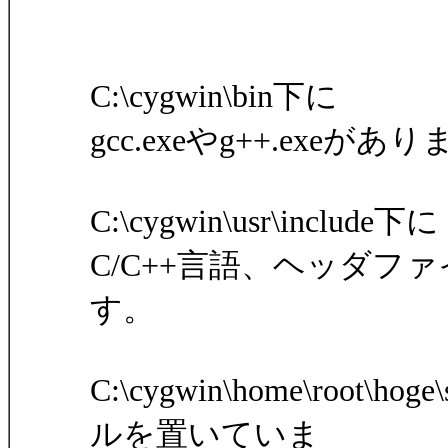
C:\cygwin\bin下に
gcc.exeやg++.exeがあ
C:\cygwin\usr\include下に
C/C++言語、ヘッダ
す。
C:\cygwin\home\root\h
ルを置いていま