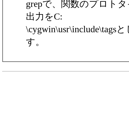
grepで、関数のプロ
出力をC:
\cygwin\usr\incl
す。