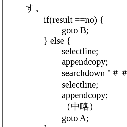
す。
if(result ==no) {
goto B;
} else {
selectline;
appendcopy;
searchdown "＃＃＃" ,
selectline;
appendcopy;
（中略）
goto A;