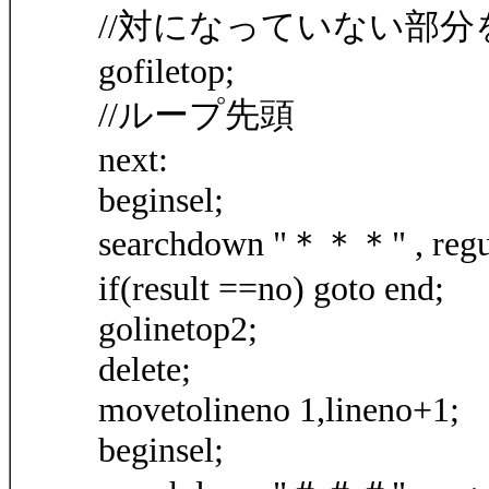
//対になっていない部分
gofiletop;
//ループ先頭
next:
beginsel;
searchdown "＊＊＊" , regu
if(result ==no) goto end;
golinetop2;
delete;
movetolineno 1,lineno+1;
beginsel;