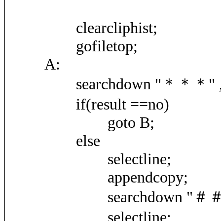
clearcliphist;
gofiletop;
A:
searchdown "＊＊＊" , r
if(result ==no)
goto B;
else
selectline;
appendcopy;
searchdown "＃＃＃" ,
selectline;