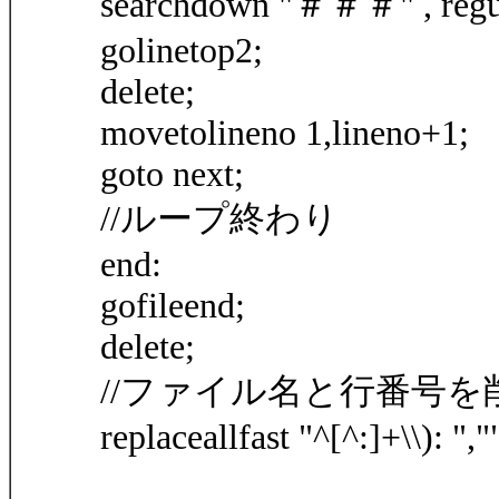
searchdown "＃＃＃" , regu
golinetop2;
delete;
movetolineno 1,lineno+1;
goto next;
//ループ終わり
end:
gofileend;
delete;
//ファイル名と行番号を
replaceallfast "^[^:]+\\): ","