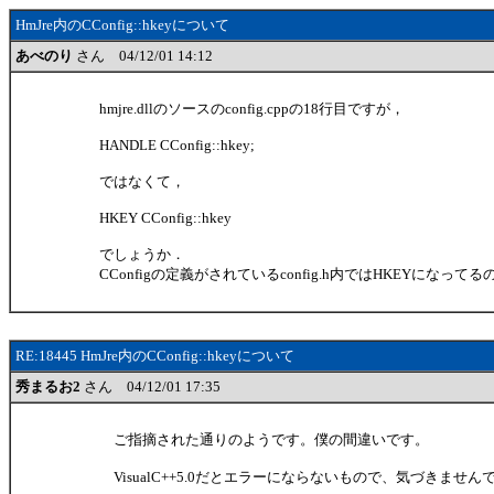
HmJre内のCConfig::hkeyについて
あべのり
さん 04/12/01 14:12
hmjre.dllのソースのconfig.cppの18行目ですが，
HANDLE CConfig::hkey;
ではなくて，
HKEY CConfig::hkey
でしょうか．
CConfigの定義がされているconfig.h内ではHKEYになってる
RE:18445 HmJre内のCConfig::hkeyについて
秀まるお2
さん 04/12/01 17:35
ご指摘された通りのようです。僕の間違いです。
VisualC++5.0だとエラーにならないもので、気づきません