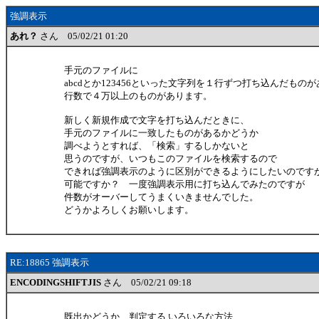
強調表示
あれ？
さん 05/02/21 01:20
手元のファイルに
abcdとか123456といった文字列を１行ずつ打ち込んだもの
行数で４万以上のものがあります。
新しく新規作成で文字を打ち込んだときに、
手元のファイルに一致したものがあるかどうか
調べようとすれば、「検索」するしかないと
思うのですが、いつもこのファイルを検索するので
できれば強調表示のように区別ができるようにしたいのです
可能ですか？ 一度強調表示用に打ち込んでみたのですが
件数がオーバーしてうまくいきませんでした。
どうかよろしくお願いします。
RE:18865 強調表示
ENCODINGSHIFTJIS
さん 05/02/21 09:18
既出かどうか、判定する いろいろな方法