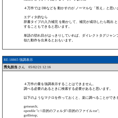
４万件では DBなどを 動かすのが ノーマルな「答え」と思い
エディタ的なら
辞書タイプの入力補完 を動かして、補完が成功したら既出 
することもできると思います。
単語の切れ目がはっきりしていれば、ダイレクトタグジャン
似た動作を出来るとおもいます。
RE:18865 強調表示
秀丸担当
さん 05/02/21 12:16
４万件の量を強調表示することはできません。
調べる必要のあるときに検索する必要があると思います。
以下のようなマクロを作っておくと、楽に調べることができ
getsearch;
openfile "c:\\目的のフォルダ\\目的のファイル.txt";
gofiletop;