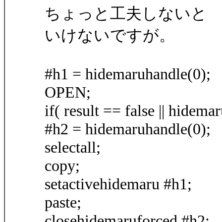
ちょっと工夫しないと
いけないですが。
#h1 = hidemaruhandle(0);
OPEN;
if( result == false || hide
#h2 = hidemaruhandle(0);
selectall;
copy;
setactivehidemaru #h1;
paste;
closehidemaruforced #h2;