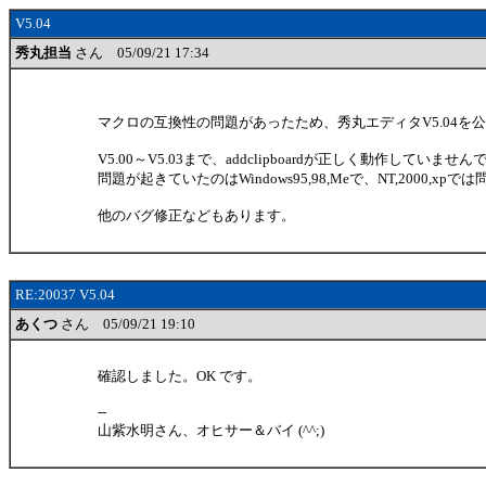
V5.04
秀丸担当
さん 05/09/21 17:34
マクロの互換性の問題があったため、秀丸エディタV5.04を
V5.00～V5.03まで、addclipboardが正しく動作していませ
問題が起きていたのはWindows95,98,Meで、NT,2000,xp
他のバグ修正などもあります。
RE:20037 V5.04
あくつ
さん 05/09/21 19:10
確認しました。OK です。
--
山紫水明さん、オヒサー＆バイ (^^;)