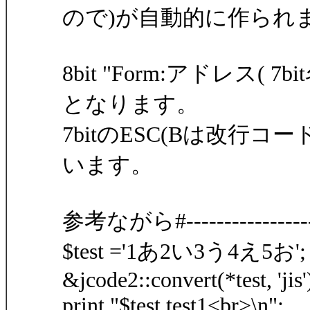
ので)が自動的に作られ
8bit "Form:アドレス( 7
となります。
7bitのESC(Bは改行コ
います。
参考ながら#-------------------
$test ='1あ2い3う4え5お';
&jcode2::convert(*test, 'jis'
print "$test test1<br>\n";