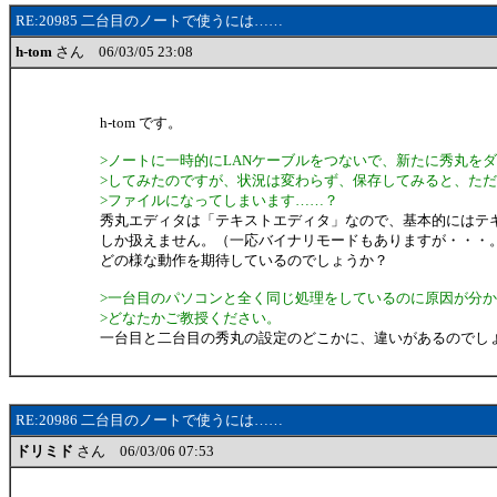
RE:20985 二台目のノートで使うには……
h-tom
さん 06/03/05 23:08
h-tom です。
>ノートに一時的にLANケーブルをつないで、新たに秀丸を
>してみたのですが、状況は変わらず、保存してみると、た
>ファイルになってしまいます……？
秀丸エディタは「テキストエディタ」なので、基本的にはテ
しか扱えません。（一応バイナリモードもありますが・・・
どの様な動作を期待しているのでしょうか？
>一台目のパソコンと全く同じ処理をしているのに原因が分
>どなたかご教授ください。
一台目と二台目の秀丸の設定のどこかに、違いがあるのでし
RE:20986 二台目のノートで使うには……
ドリミド
さん 06/03/06 07:53