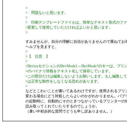
>
> 問題ないと思います。
>
> 印刷テンプレートファイルは、簡単なテキスト形式のフ
>変更して使用していただければよいかと思います。
>
すみませんが、自分の理解に自信がありませんので重ねてお
ヘルプを見ますと、
>
>【 注意 】
>
>DeviceセクションのDevMode1～DevMode?のキーは、
>のバイナリ情報をテキスト化して保存しています。
>この部分だけは編集しないようお願いします。もし編集し
>は正常な動作をしなくなる恐れがあります。
>
などとこわいことが書いてあるわけですが、使用されるプリ
変わる場合にどう対処したらよいのかがわかりません。パブ
の起動時に、自動的にそのときつながっているプリンターの
読み取ってくれていたりするのでしょうか。
（暑い中初歩的な質問でどうも申し訳ありません。）