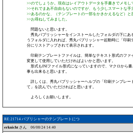
>>のでしょうか。現在はレイアウトデータを手書きでメモし
>>それでまあ不自由もないのですが、もう少しスマートな手
>>あるのかな、（テンプレートの一部をかきかえるなど）と
>>お尋ねしてみました。
問題ないと思います。
秀丸パブリッシャーをインストールしたフォルダの下にある「T
うフォルダに入れれば、秀丸パブリッシャー起動時に「印刷
分にリストアップされて表示されます。
印刷テンプレートファイルは、簡単なテキスト形式のファ
変更して使用していただければよいかと思います。
形式もINIファイル形式になっていますので、マクロから書
事も出来ると思います。
詳しくは、秀丸パブリッシャーヘルプの「印刷テンプレー
て」を読んでいただければと思います。
よろしくお願いします。
RE:21714 パブリシャーのテンプレートにつ
erknicht
さん 06/08/24 14:40