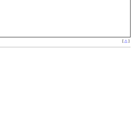
[
△
]