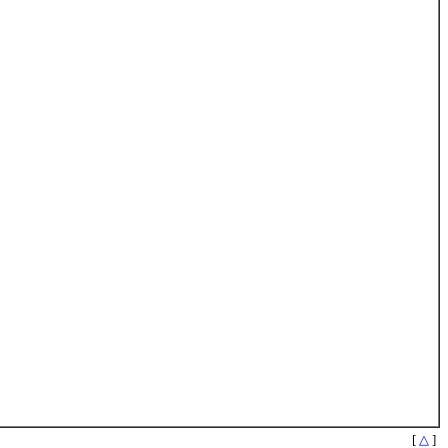
[
△
]