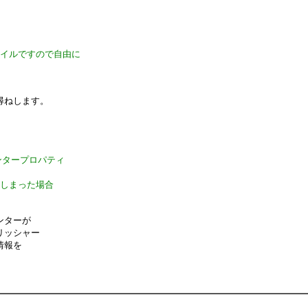
ァイルですので自由に
尋ねします。
プリンタープロパティ
てしまった場合
ンターが
リッシャー
情報を