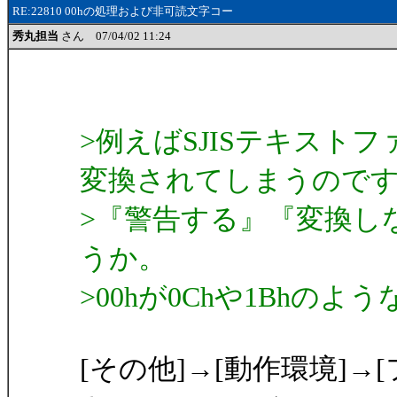
RE:22810 00hの処理および非可読文字コー
秀丸担当
さん 07/04/02 11:24
>例えばSJISテキストフ
変換されてしまうので
>『警告する』『変換し
うか。
>00hが0Chや1Bhの
[その他]→[動作環境]→