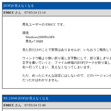
[EOF]が見えなくなる
EMiCC
さん 07/05/24 15:14
秀丸ユーザーの EMiCC です。
環境
Windows2000ProSP4
秀丸v7.00β8
見た目だけのことで実害はありませんが、いちおうご報告し
ウィンドウ幅より狭い折り返し文字数にして、折り返しぎり
文字を書いていくと、ファイル終端の[EOF]マークが折り返
右へ行ってしまい、見えなくなってしまいます。
ただ、めったにそんな設定にはしないので、どのバージョン
だったかはわかりません。
RE:23046 [EOF]が見えなくなる
EMiCC
さん 07/05/24 15:40