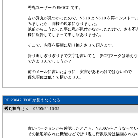
秀丸ユーザーの EMiCC です。
古い秀丸が見つかったので、V5.18 と V6.10 を再インストー
みましたら、同様の現象になりました。
以前からこうだった事に私が気付かなかっただけで、さも不
様に報告してしまって申し訳ありません。
そこで、内容を要望に切り換えさせて頂きます。
折り返しぎりぎりまで文字を書いても、[EOF]マークは消え
できませんでしょうか？
前のメールに書いたように、実害があるわけではないので、
優先順位は低くて構いません。
RE:23047 [EOF]が見えなくなる
秀丸担当
さん 07/05/24 16:55
古いバージョンから確認したところ、V3.00からこうなって
その後追加された機能などで折り返し桁数以降は描画されな