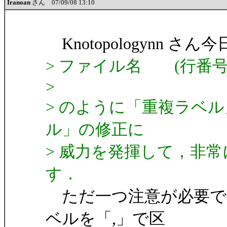
Iranoan
さん 07/09/08 13:10
Knotopologynn さん今
> ファイル名 (行
>
> のように「重複ラベ
ル」の修正に
> 威力を発揮して，非
す．
ただ一つ注意が必要です。
ベルを「,」で区