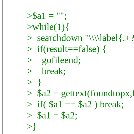
>$a1 = "";
>while(1){
> searchdown "\\\\label{.+?}
> if(result==false) {
> gofileend;
> break;
> }
> $a2 = gettext(foundtopx
> if( $a1 == $a2 ) break;
> $a1 = $a2;
>}