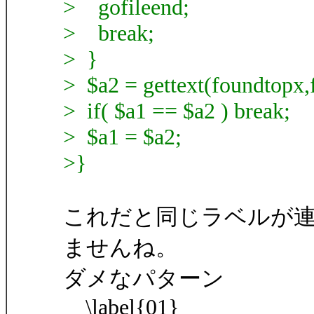
> gofileend;
> break;
> }
> $a2 = gettext(foundtopx
> if( $a1 == $a2 ) break;
> $a1 = $a2;
>}
これだと同じラベルが
ませんね。
ダメなパターン
\label{01}