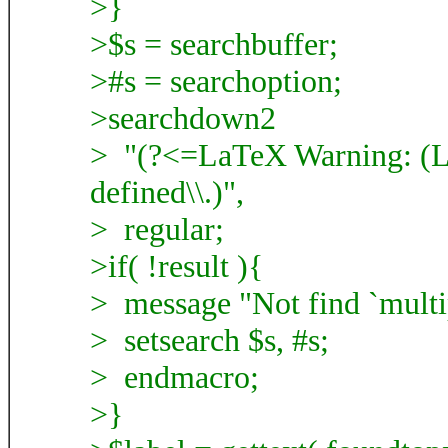
>}
>$s = searchbuffer;
>#s = searchoption;
>searchdown2
> "(?<=LaTeX Warning: (Lab
defined\\.)",
> regular;
>if( !result ){
> message "Not find `multip
> setsearch $s, #s;
> endmacro;
>}