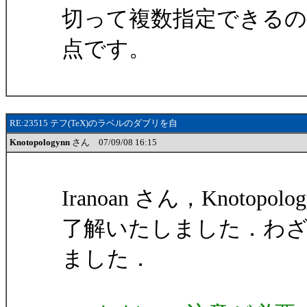
切って複数指定できる
点です。
RE:23515 テフ(TeX)のラベルのダブリを自
Knotopologynn
さん 07/09/08 16:15
Iranoan さん，Knotopol
了解いたしました．わ
ました．