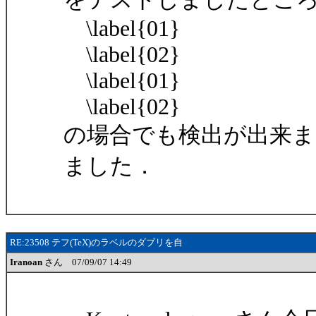
\label{01}
\label{02}
\label{01}
\label{02}
の場合でも検出が出来
ました．
RE:23508 テフ(TeX)のラベルのダブリを自
Iranoan
さん 07/09/07 14:49