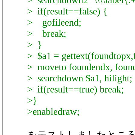
> searchdown2 "\\\\label{.+
> if(result==false) {
> gofileend;
> break;
> }
> $a1 = gettext(foundtopx
> moveto foundendx, foun
> searchdown $a1, hilight;
> if(result==true) break;
>}
>enabledraw;
をテストしましたとこ