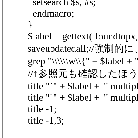
setsearch $s, #s;
endmacro;
}
$label = gettext( foundtopx
saveupdatedall;/
grep "\\\\\\w\\{" + $label + "
//↑参照元も確認したほうが
title "`" + $label + "' multip
title "`" + $label + "' multip
title -1;
title -1,3;