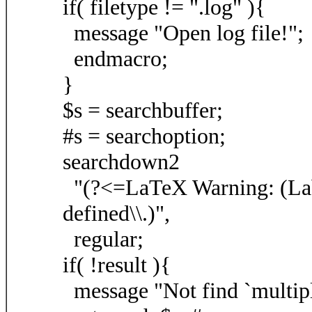
if( filetype != ".log" ){
message "Open log file!";
endmacro;
}
$s = searchbuffer;
#s = searchoption;
searchdown2
"(?<=LaTeX Warning: (Label
defined\\.)",
regular;
if( !result ){
message "Not find `multipl