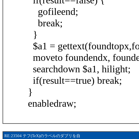
if(result==false) {
gofileend;
break;
}
$a1 = gettext(foundtopx,f
moveto foundendx, found
searchdown $a1, hilight;
if(result==true) break;
}
enabledraw;
RE:23504 テフ(TeX)のラベルのダブリを自