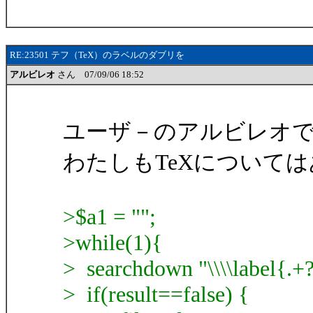
RE:23501 テフ（TeX）のラベルのダブリを
アルビレオ
さん 07/09/06 18:52
ユーザ－のアルビレオ
わたしもTeXについて
>$a1 = "";
>while(1){
> searchdown "\\\\label{.+?}
> if(result==false) {