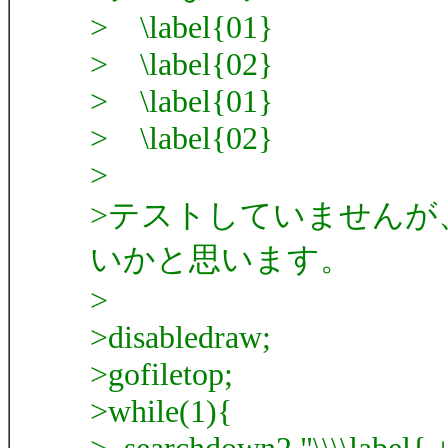
> \label{01}
> \label{02}
> \label{01}
> \label{02}
>
>テストしていませんが
いかと思います。
>
>disabledraw;
>gofiletop;
>while(1){