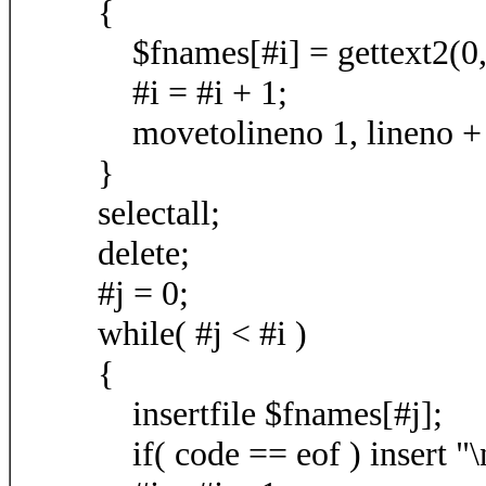
{
$fnames[#i] = gettext2(0, l
#i = #i + 1;
movetolineno 1, lineno +
}
selectall;
delete;
#j = 0;
while( #j < #i )
{
insertfile $fnames[#j];
if( code == eof ) insert "\