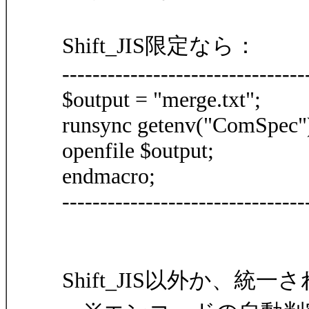
Shift_JIS限定なら：
--------------------------------
$output = "merge.txt";
runsync getenv("ComSpec") +
openfile $output;
endmacro;
--------------------------------
Shift_JIS以外か、統