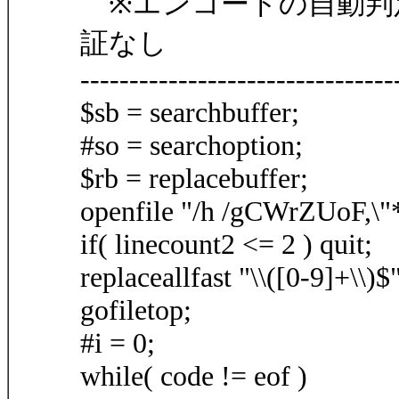
※エンコードの自動判
証なし
--------------------------------
$sb = searchbuffer;
#so = searchoption;
$rb = replacebuffer;
openfile "/h /gCWrZUoF,\"*.
if( linecount2 <= 2 ) quit;
replaceallfast "\\([0-9]+\\)$"
gofiletop;
#i = 0;
while( code != eof )