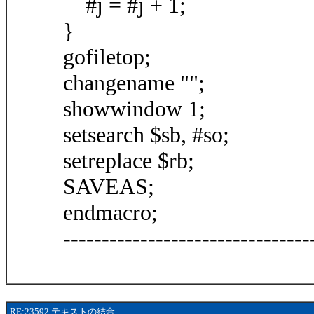
#j = #j + 1;
}
gofiletop;
changename "";
showwindow 1;
setsearch $sb, #so;
setreplace $rb;
SAVEAS;
endmacro;
--------------------------------
RE:23592 テキストの結合