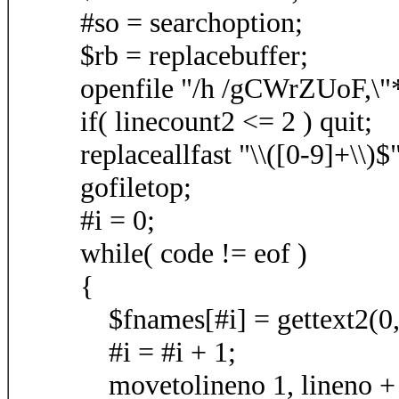
#so = searchoption;
$rb = replacebuffer;
openfile "/h /gCWrZUoF,\"*.
if( linecount2 <= 2 ) quit;
replaceallfast "\\([0-9]+\\)$"
gofiletop;
#i = 0;
while( code != eof )
{
$fnames[#i] = gettext2(0, l
#i = #i + 1;
movetolineno 1, lineno +