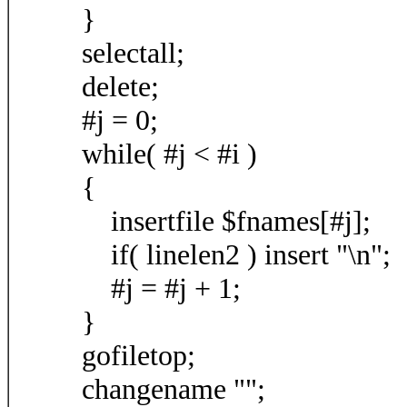
}
selectall;
delete;
#j = 0;
while( #j < #i )
{
insertfile $fnames[#j];
if( linelen2 ) insert "\n";
#j = #j + 1;
}
gofiletop;
changename "";