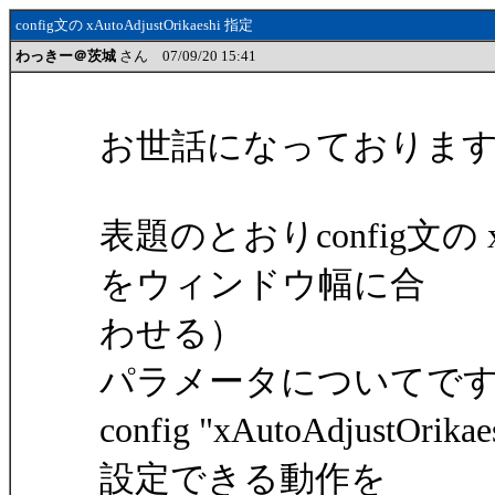
config文の xAutoAdjustOrikaeshi 指定
わっきー＠茨城
さん 07/09/20 15:41
お世話になっておりま
表題のとおりconfig文の xA
をウィンドウ幅に合
わせる）
パラメータについてで
config "xAutoAdjus
設定できる動作を