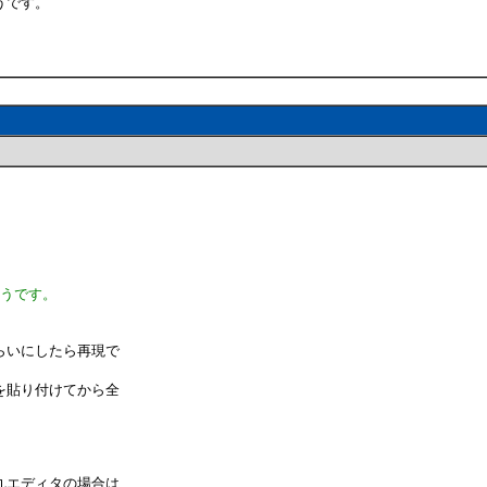
うです。
ようです。
らいにしたら再現で
を貼り付けてから全
。
丸エディタの場合は