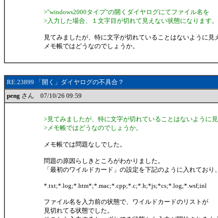
>"windows2000タイプ"の開くダイヤログにてファイル名を
>入力した場合、１文字目が切れて見えない状態になります。
見てみましたが、特に文字が切れていることはないように見
メモ帳ではどうなのでしょうか。
RE:23899 「開く」ダイヤログの不具合？
peng
さん 07/10/26 09:59
>見てみましたが、特に文字が切れていることはないように
>メモ帳ではどうなのでしょうか。
メモ帳では問題なしでした。
問題の原因らしきところがわかりました。
「最初のワイルドカード」の設定を下記のように入れており
*.txt;*.log;*.htm*;*.mac;*.cpp;*.c;*.h;*js;*cs;*.log;*.wsf;inl
ファイル名を入力前の状態で、ワイルドカードのリストが
見切れてる状態でした。