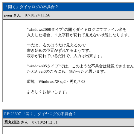
「開く」ダイヤログの不具合？
peng
さん 07/10/24 11:56
"windows2000タイプ"の開くダイヤログにてファイル名を
入力した場合、１文字目が切れて見えない状態になります。
'm'だと、右のほうだけ見えるので
書き始めの位置がずれてるようです。
表示が切れているだけで、入力は出来ます。
"windows95タイプ"では、このような不具合は確認できませ
たぶんver6のころにも、無かったと思います。
環境 Windows XP sp2・秀丸 7.03
よろしくお願いします。
RE:23897 「開く」ダイヤログの不具合？
秀丸担当
さん 07/10/24 12:51