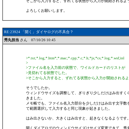
そこから入力すると、ずれてる状態から入力が開始されるよ
よろしくお願いします。
RE:23924 「開く」ダイヤログの不具合？
秀丸担当
さん 07/10/26 10:45
>*.txt;*.log;*.htm*;*.mac;*.cpp;*.c;*.h;*js;*cs;*.log;*.wsf;inl
>
>ファイル名を入力前の状態で、ワイルドカードのリストが
>見切れてる状態でした。
>そこから入力すると、ずれてる状態から入力が開始される
そうでしたか。
ウィンドウサイズを調整して、ぎりぎり少しだけはみ出すく
きました。
メモ帳でも、ファイル名入力部分を少しだけはみ出す文字数
て範囲選択して入力すると同じ現象が起きました。
はみ出さないか、大きくはみ出すと、起きなくなるようです
開くダイアログのウィンドウサイズはサイズ変更できて、秀