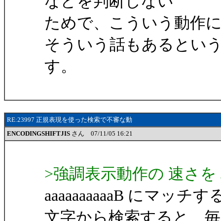
などを判断しない
ためで、こういう動作
そういう話もあるとい
す。
RE:23997 正規表現を使った検索で不審な動
ENCODINGSHIFTJIS
さん 07/11/05 16:21
>強調表示動作の 速さを
aaaaaaaaaaB に
文字から検索すると、毎