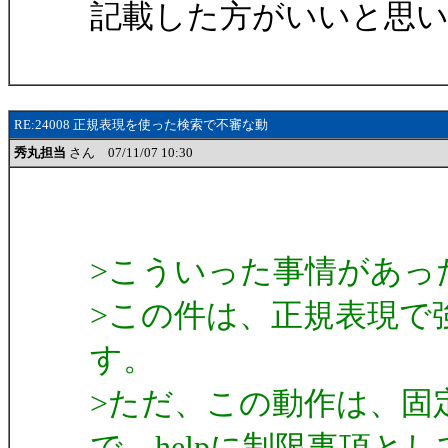
記載した方がいいと思
RE:24008 正規表現を使った検索で不審な動
秀丸担当
さん 07/11/07 10:30
>こういった事情があっ
>この件は、正規表現で
す。
>ただ、この動作は、固
で、helpに制限事項とし