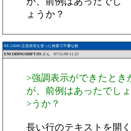
が、前例はあったでし
ょうか？
RE:24000 正規表現を使った検索で不審な動
ENCODINGSHIFTJIS
さん 07/11/06 11:25
>強調表示ができたとき
が、前例はあったでし
>うか？
長い行のテキストを開く