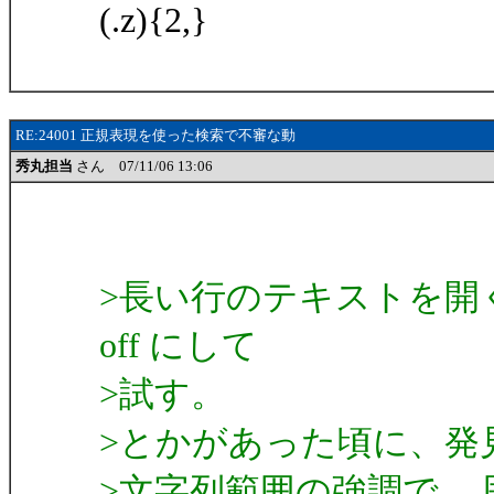
(.z){2,}
RE:24001 正規表現を使った検索で不審な動
秀丸担当
さん 07/11/06 13:06
>長い行のテキストを開く
off にして
>試す。
>とかがあった頃に、発
>文字列範囲の強調で、 