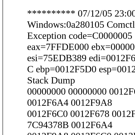
********** 07/12/05 23:00
Windows:0a280105 Comctl
Exception code=C000000
eax=7FFDE000 ebx=00000
esi=75EDB389 edi=0012F
C ebp=0012F5D0 esp=001
Stack Dump
00000000 00000000 0012
0012F6A4 0012F9A8
0012F6C0 0012F678 0012
7C94378B 0012F6A4