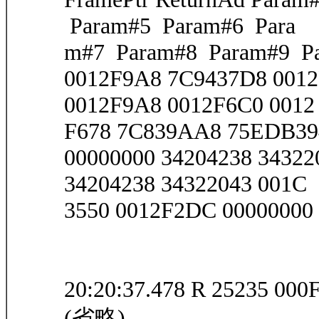
Param#5 Param#6 Para
m#7 Param#8 Param#9 Pa
0012F9A8 7C9437D8 001
0012F9A8 0012F6C0 0012
F678 7C839AA8 75EDB394 
00000000 34204238 3432
34204238 34322043 001C
3550 0012F2DC 00000000 3
20:20:37.478 R 25235 00
(省略)