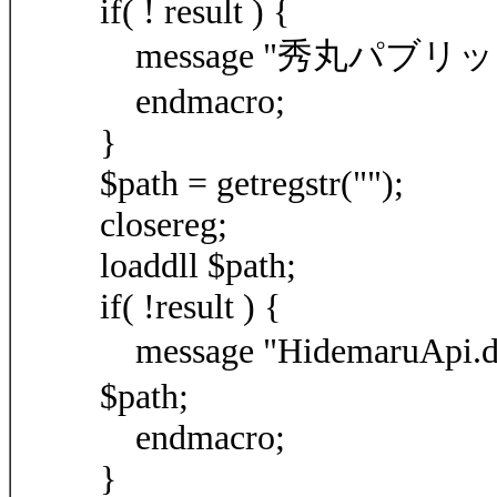
if( ! result ) {
message "秀丸パ
endmacro;
}
$path = getregstr("");
closereg;
loaddll $path;
if( !result ) {
message "Hidemar
$path;
endmacro;
}