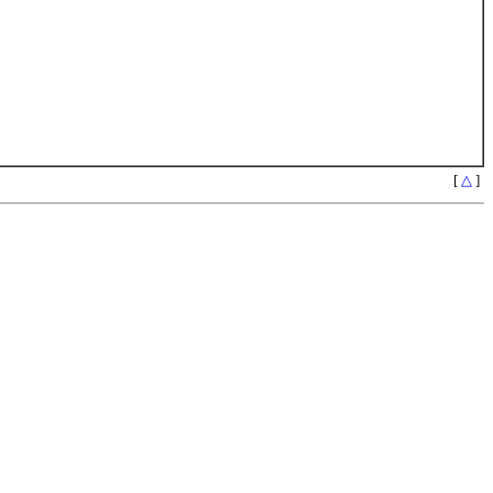
[
△
]