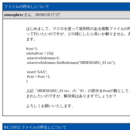
ファイルの呼出しについて
atmosphere
さん 08/06/18 17:27
はじめまして。マクロを使って規則性のある複数ファイルの呼出
って行いたいのですが、どの様にしたら良いか解りません。
ます。
#cnt=1;
while(#cnt < 10){
setactivehidemaru 0;
setactivehidemaru findhidemaru("HIDEMARU_01.txt");
insert"AAA";
#cnt = #cnt +1;
}
上記「HIDEMARU_01.txt」の「01」の部分を#cntの数として、
まわしたいのですが、解決策はありますでしょうか？
よろしくお願いいたします。
RE:25052 ファイルの呼出しについて