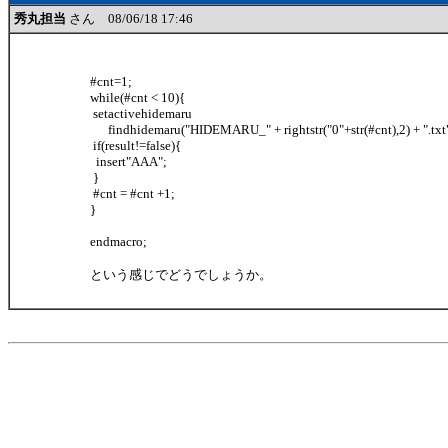
秀丸担当
さん 08/06/18 17:46
#cnt=1;
while(#cnt < 10){
setactivehidemaru
findhidemaru("HIDEMARU_" + rightstr("0"+str(#cnt),2) + ".txt"
if(result!=false){
insert"AAA";
}
#cnt = #cnt +1;
}
endmacro;
という感じでどうでしょうか。