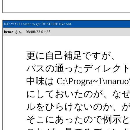
RE:25311 I want to get RESTORE like wit
benzo
さん 08/08/23 01:35
更に自己補足ですが、
パスの通ったディレクトリに 
中味は C:\Progra~1\maruo
にしておいたのが、な
ルをひらけないのか、
そこにあったので例示