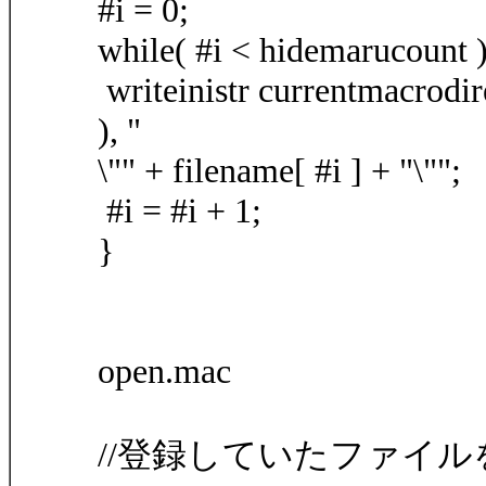
#i = 0;
while( #i < hidemarucount 
writeinistr currentmacrodire
), "
\"" + filename[ #i ] + "\"";
#i = #i + 1;
}
open.mac
//登録していたファイル