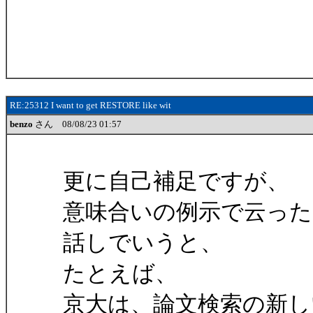
RE:25312 I want to get RESTORE like wit
benzo
さん 08/08/23 01:57
更に自己補足ですが、
意味合いの例示で云っ
話しでいうと、
たとえば、
京大は、論文検索の新し