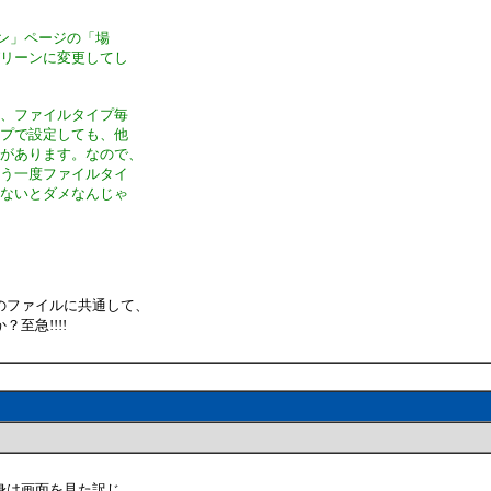
イン」ページの「場
グリーンに変更してし
は、ファイルタイプ毎
イプで設定しても、他
とがあります。なので、
もう一度ファイルタイ
かないとダメなんじゃ
のファイルに共通して、
至急!!!!
自身は画面を見た訳じ