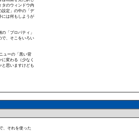
ィタのウィンドウ内
の設定」の中の「デ
外には何もしようが
側の「プロパティ」
ので、そこをいろい
ニューの「黒い背
かに変わる（少なく
かと思いますけども
で、それを使った