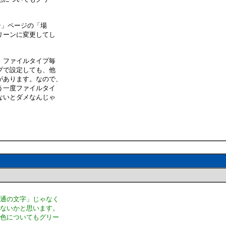
ン」ページの「場
リーンに変更してし
、ファイルタイプ毎
プで設定しても、他
があります。なので、
う一度ファイルタイ
ないとダメなんじゃ
普通の文字」じゃなく
はないかと思います。
の色についてもグリー