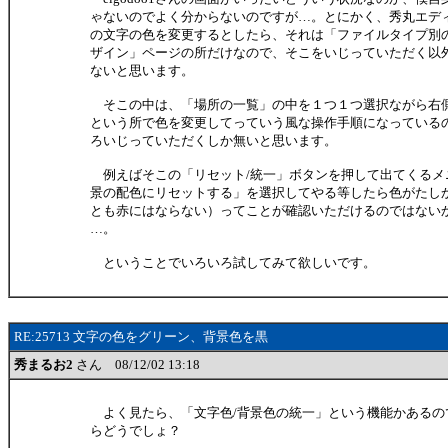
ゃないのでよく分からないのですが…。とにかく、秀丸エデ
の文字の色を変更するとしたら、それは「ファイルタイプ別
ザイン」ページの所だけなので、そこをいじっていただく以
ないと思います。
そこの中は、「場所の一覧」の中を１つ１つ選択ながら右
という所で色を変更してっていう風な操作手順になっている
ろいじっていただくしか無いと思います。
例えばそこの「リセット/統一」ボタンを押して出てくるメ
景の配色にリセットする」を選択してやる等したら色がたし
とも赤にはならない）ってことが確認いただけるのではない
…。
ということでいろいろ試してみて欲しいです。
RE:25713 文字の色をグリーン、背景色を黒
秀まるお2
さん 08/12/02 13:18
よく見たら、「文字色/背景色の統一」という機能かあるの
らどうでしょ？