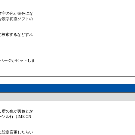
文字の色が黄色にな
な漢字変換ソフトの
で検索するなどすれ
したページがヒットしま
て所の色が黄色とか
ル行（IME ON
に設定変更したらい