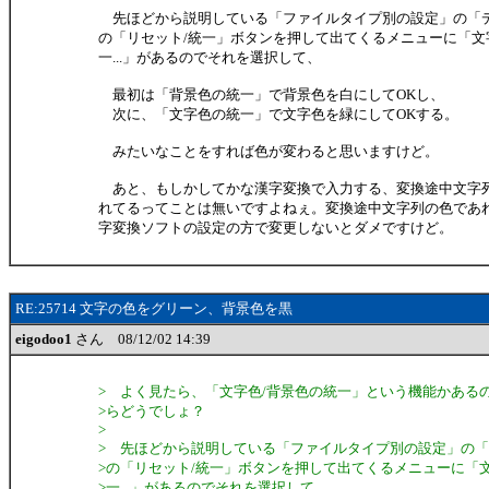
先ほどから説明している「ファイルタイプ別の設定」の「
の「リセット/統一」ボタンを押して出てくるメニューに「文
一...」があるのでそれを選択して、
最初は「背景色の統一」で背景色を白にしてOKし、
次に、「文字色の統一」で文字色を緑にしてOKする。
みたいなことをすれば色が変わると思いますけど。
あと、もしかしてかな漢字変換で入力する、変換途中文字
れてるってことは無いですよねぇ。変換途中文字列の色であ
字変換ソフトの設定の方で変更しないとダメですけど。
RE:25714 文字の色をグリーン、背景色を黒
eigodoo1
さん 08/12/02 14:39
> よく見たら、「文字色/背景色の統一」という機能かある
>らどうでしょ？
>
> 先ほどから説明している「ファイルタイプ別の設定」の
>の「リセット/統一」ボタンを押して出てくるメニューに「
>一...」があるのでそれを選択して、