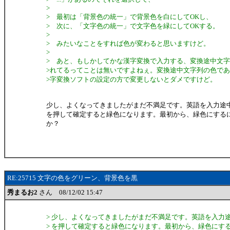
>
> 最初は「背景色の統一」で背景色を白にしてOKし、
> 次に、「文字色の統一」で文字色を緑にしてOKする。
>
> みたいなことをすれば色が変わると思いますけど。
>
> あと、もしかしてかな漢字変換で入力する、変換途中文
>れてるってことは無いですよねぇ。変換途中文字列の色で
>字変換ソフトの設定の方で変更しないとダメですけど。
少し、よくなってきましたがまだ不満足です。英語を入力途中に
を押して確定すると緑色になります。最初から、緑色にする
か？
RE:25715 文字の色をグリーン、背景色を黒
秀まるお2
さん 08/12/02 15:47
> 少し、よくなってきましたがまだ不満足です。英語を入力途中
> を押して確定すると緑色になります。最初から、緑色にす