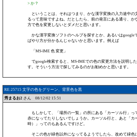
> か？
ということは、それはつまり、かな漢字変換の入力途中の
るって意味ですよね。だとしたら、前の発言にある通り、か
方で色を変更しないとダメだと思います。
かな漢字変換ソフトのヘルプを探すとか、あるいはgoogle
ばやり方が分かるんじゃないかと思います。例えば
「MS-IME 色 変更」
でgoogle検索すると、MS-IMEでの色の変更方法を説明
す。そういう方法で探してみるのがお勧めかと思います。
RE:25715 文字の色をグリーン、背景色を黒
秀まるお2
さん 08/12/02 15:51
もしかして、「場所の一覧」の所にある「カーソル行」っ
赤になってたりしないでしょうか。カーソル行と、あと「カーソ
時）」ってのもあるんですけど。
そこの色が緑色以外になってるようでしたら、改めて緑色