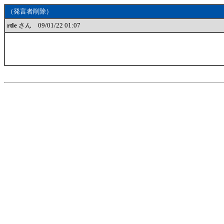
（発言者削除）
rtle
さん 09/01/22 01:07