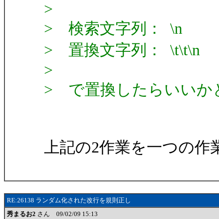
>
> 検索文字列： \n
> 置換文字列： \t\t\n
>
> で置換したらいいか
上記の2作業を一つの作
RE:26138 ランダム化された改行を規則正し
秀まるお2
さん 09/02/09 15:13