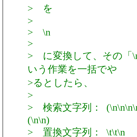
> を
>
> \n
>
> に変換して、その「\n
いう作業を一括でや
>るとしたら、
>
> 検索文字列： (\n\n\n\n\n\n)|
(\n\n)
> 置換文字列： \t\t\n