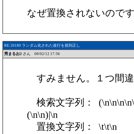
なぜ置換されないので
RE:26180 ランダム化された改行を規則正し
秀まるお2
さん 09/02/12 17:56
すみません。１つ間違
検索文字列： (\n\n\n\n\n\n)|(\
(\n\n)|\n
置換文字列： \t\t\n