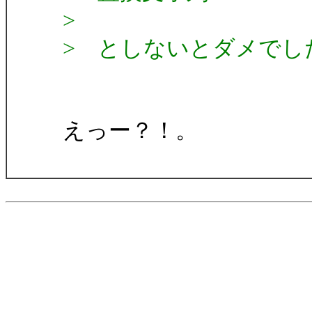
>
> としないとダメでし
えっー？！。