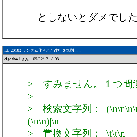
としないとダメでし
RE:26182 ランダム化された改行を規則正し
eigodoo1
さん 09/02/12 18:08
> すみません。１つ間
>
> 検索文字列： (\n\n\n\n\n\n)|
(\n\n)|\n
> 置換文字列： \t\t\n