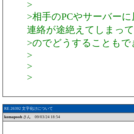
>
>相手のPCやサーバー
連絡が途絶えてしまっ
>のでどうすることもで
>
>
>
RE:26392 文字化けについて
komapooh
さん 09/03/24 18:54