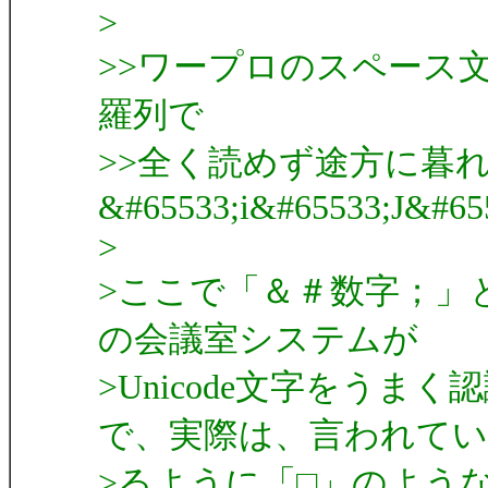
>
>>ワープロのスペース
羅列で
>>全く読めず途方に暮
&#65533;i&#65533;J&#6
>
>ここで「＆＃数字；」
の会議室システムが
>Unicode文字をう
で、実際は、言われてい
>るように「□」のよう