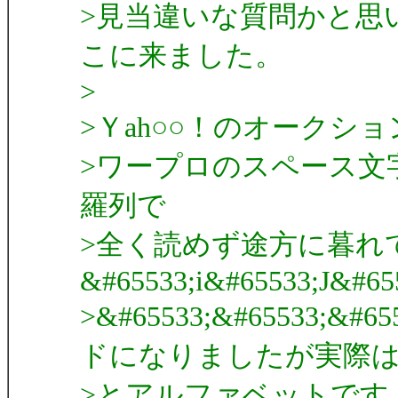
>見当違いな質問かと思
こに来ました。
>
>Ｙah○○！のオーク
>ワープロのスペース文
羅列で
>全く読めず途方に暮れ
&#65533;i&#65533;J&#65
>&#65533;&#65533
ドになりましたが実際は
>とアルファベットです