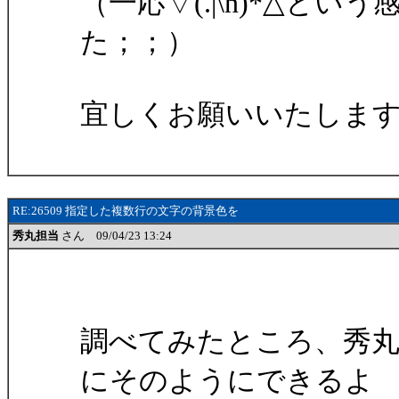
（一応▽(.|\n)*△と
た；；）
宜しくお願いいたしま
RE:26509 指定した複数行の文字の背景色を
秀丸担当
さん 09/04/23 13:24
調べてみたところ、秀
にそのようにできるよ