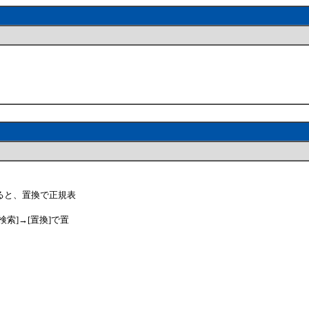
ると、置換で正規表
索]→[置換]で置