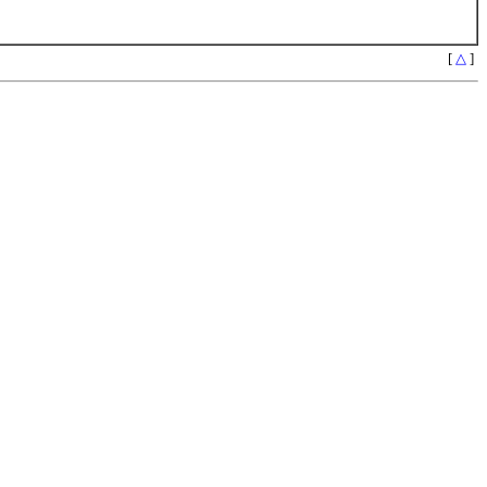
[
△
]