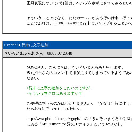
正規表現についての詳細は、ヘルプを参考にされてみるとい
そういうことではなく、ただカーソルがある行の行末に行っ
ことであれば、Endキーを押すと行末にジャンプすることが
RE:26531 行末に文字追加
きいろいまふらあ
さん 09/05/07 23:48
NOVOさん、こんにちは。きいろいまふらあと申します。
秀丸担当さんのコメントで用が足りてしまっているようであ
ださい。
>行末に文字の追加をしたいのですが
>そういうマクロはありますか？
ご要望に副うものかはわかりませんが、（かなり）昔に作っ
たらお役に立つかもしれません。
http://www.pluto.dti.ne.jp/~gogh/ の「きいろいまくろ
にある「Multi Insert for 秀丸エディタ」というやつです。