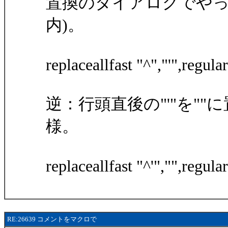
置換のダイアログでやっ
内)。
replaceallfast "^","'",regular
逆：行頭直後の"'"を"
様。
replaceallfast "^'","",regular
RE:26639 コメントをマクロで