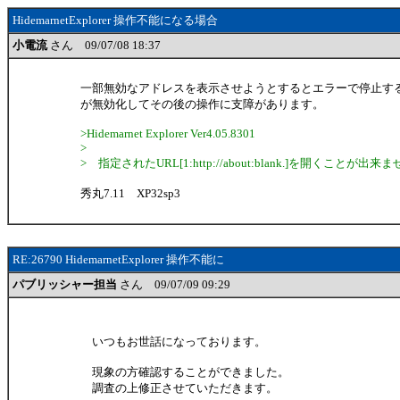
HidemarnetExplorer 操作不能になる場合
小電流
さん 09/07/08 18:37
一部無効なアドレスを表示させようとするとエラーで停止す
が無効化してその後の操作に支障があります。
>Hidemarnet Explorer Ver4.05.8301
>
> 指定されたURL[1:http://about:blank.]を開くことが出
秀丸7.11 XP32sp3
RE:26790 HidemarnetExplorer 操作不能に
パブリッシャー担当
さん 09/07/09 09:29
いつもお世話になっております。
現象の方確認することができました。
調査の上修正させていただきます。