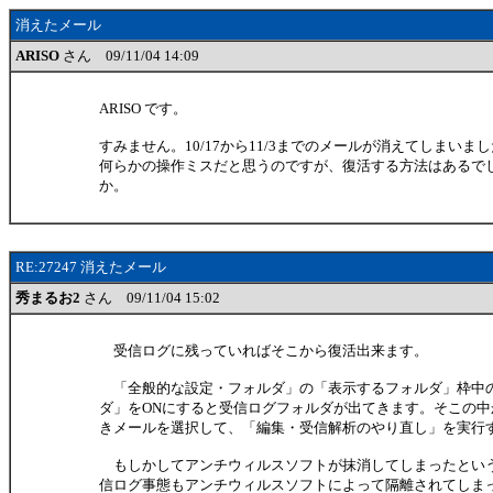
消えたメール
ARISO
さん 09/11/04 14:09
ARISO です。
すみません。10/17から11/3までのメールが消えてしまいま
何らかの操作ミスだと思うのですが、復活する方法はあるで
か。
RE:27247 消えたメール
秀まるお2
さん 09/11/04 15:02
受信ログに残っていればそこから復活出来ます。
「全般的な設定・フォルダ」の「表示するフォルダ」枠中
ダ」をONにすると受信ログフォルダが出てきます。そこの中
きメールを選択して、「編集・受信解析のやり直し」を実行
もしかしてアンチウィルスソフトが抹消してしまったとい
信ログ事態もアンチウィルスソフトによって隔離されてしま