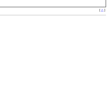
[
△
]