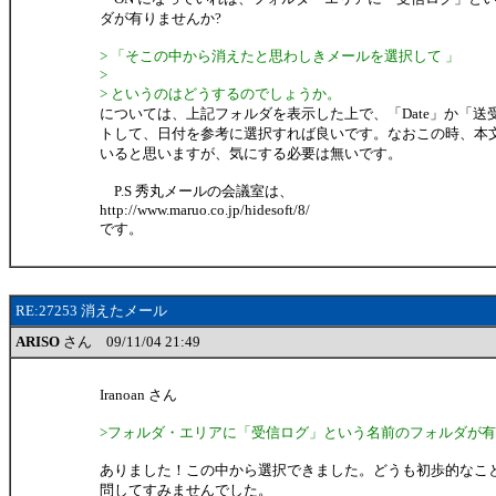
ダが有りませんか?
> 「そこの中から消えたと思わしきメールを選択して 」
>
> というのはどうするのでしょうか。
については、上記フォルダを表示した上で、「Date」か「送
トして、日付を参考に選択すれば良いです。なおこの時、本
いると思いますが、気にする必要は無いです。
P.S 秀丸メールの会議室は、
http://www.maruo.co.jp/hidesoft/8/
です。
RE:27253 消えたメール
ARISO
さん 09/11/04 21:49
Iranoan さん
>フォルダ・エリアに「受信ログ」という名前のフォルダが有
ありました！この中から選択できました。どうも初歩的なこ
問してすみませんでした。