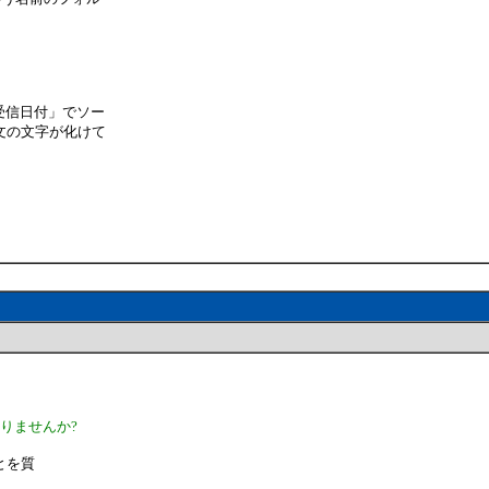
受信日付」でソー
文の文字が化けて
りませんか?
とを質