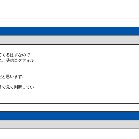
てくるはずなので、
に、受信ログフォル
だと思います。
目で見て判断してい