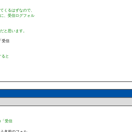
出てくるはずなので、
中に、受信ログフォル
ずだと思います。
「受信
すると
の「受信
いう名前のフォル