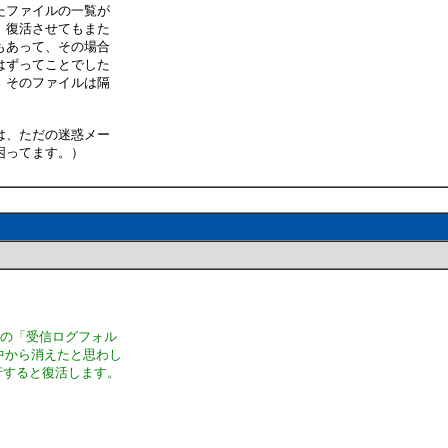
たファイルの一覧が
、復活させてもまた
もあって、その場合
はずってことでした
、そのファイルは隔
は、ただの迷惑メー
困ってます。）
中の「受信ログフォル
中から消えたと思わし
行すると復活します。