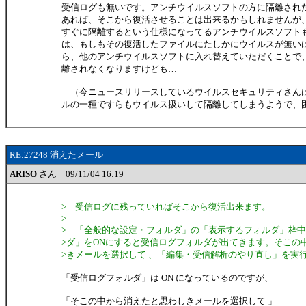
受信ログも無いです。アンチウイルスソフトの方に隔離され
あれば、そこから復活させることは出来るかもしれませんが
すぐに隔離するという仕様になってるアンチウイルスソフト
は、もしもその復活したファイルにたしかにウイルスが無い
ら、他のアンチウイルスソフトに入れ替えていただくことで
離されなくなりますけども…
（今ニュースリリースしているウイルスセキュリティさん
ルの一種ですらもウイルス扱いして隔離してしまうようで、
RE:27248 消えたメール
ARISO
さん 09/11/04 16:19
> 受信ログに残っていればそこから復活出来ます。
>
> 「全般的な設定・フォルダ」の「表示するフォルダ」枠
>ダ」をONにすると受信ログフォルダが出てきます。そこの
>きメールを選択して 、「編集・受信解析のやり直し」を実
「受信ログフォルダ」は ON になっているのですが、
「そこの中から消えたと思わしきメールを選択して 」