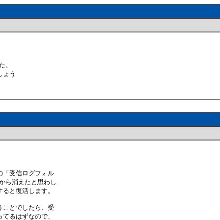
した。
しょう
の「受信ログフォル
から消えたと思わし
すると復活します。
うことでしたら、受
ってるはずなので、