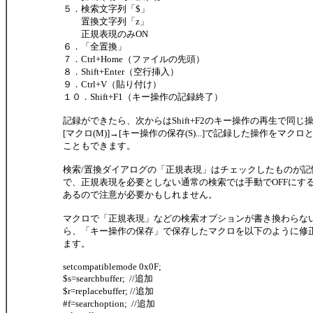
５．検索文字列「$」
置換文字列「z」
正規表現のみON
６．「全置換」
７．Ctrl+Home（ファイルの先頭）
８．Shift+Enter（空行挿入）
９．Ctrl+V（貼り付け）
１０．Shift+F1（キー操作の記録終了）
記録ができたら、次からはShift+F2のキー操作の再生で同じ
[マクロ(M)]→[キー操作の保存(S)...]で記録した操作をマク
こともできます。
検索/置換ダイアログの「正規表現」はチェックしたものが記
で、正規表現を必要としない通常の検索では手動でOFFにす
あるので注意が必要かもしれません。
マクロで「正規表現」などの検索オプションが書き換わらな
ら、「キー操作の保存」で保存したマクロを以下のように修
ます。
setcompatiblemode 0x0F;
$s=searchbuffer; //追加
$r=replacebuffer; //追加
#f=searchoption; //追加