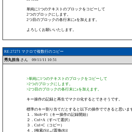
単純に1つのテキストのブロックをコピーして
2つのブロックにします。
2つ目のブロックの各行末にzを加えます。
よろしくお願いいたします。
RE:27271 マクロで複数行のコピー
秀丸担当
さん 09/11/11 10:51
>単純に1つのテキストのブロックをコピーして
>2つのブロックにします。
>2つ目のブロックの各行末にzを加えます。
キー操作の記録と再生でマクロ化するとできそうです。
標準のキー割り当てだとすると以下の操作でできると思いま
１．Shift+F1（キー操作の記録開始）
２．Ctrl+A（すべて選択）
３．Ctrl+C（コピー）
４．[検索(S)]→[置換(R)]