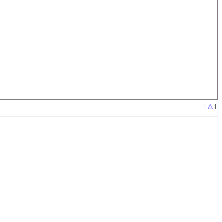
[
△
]