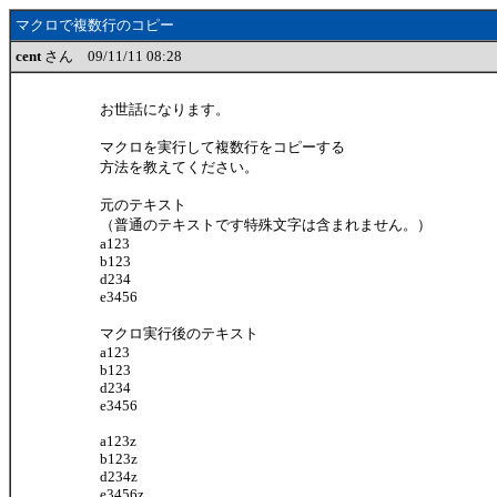
マクロで複数行のコピー
cent
さん 09/11/11 08:28
お世話になります。
マクロを実行して複数行をコピーする
方法を教えてください。
元のテキスト
（普通のテキストです特殊文字は含まれません。）
a123
b123
d234
e3456
マクロ実行後のテキスト
a123
b123
d234
e3456
a123z
b123z
d234z
e3456z