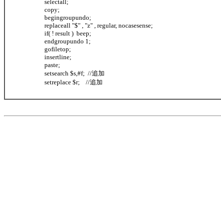
selectall;
copy;
begingroupundo;
replaceall "$" , "z" , regular, nocasesense;
if( ! result ) beep;
endgroupundo 1;
gofiletop;
insertline;
paste;
setsearch $s,#f; //追加
setreplace $r; //追加