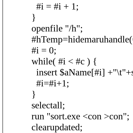
#i = #i + 1;
}
openfile "/h";
#hTemp=hidemaruhandle(
#i = 0;
while( #i < #c ) {
insert $aName[#i] +"\t"+s
#i=#i+1;
}
selectall;
run "sort.exe <con >con";
clearupdated;