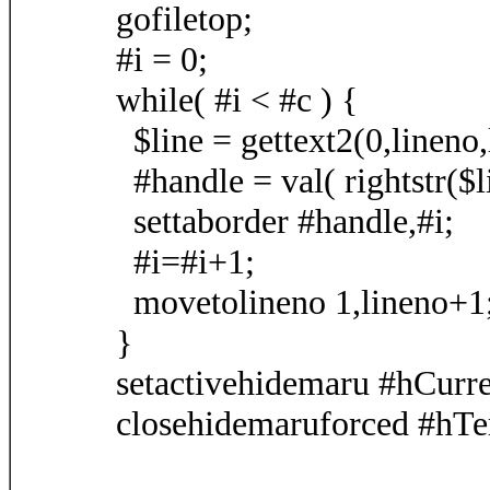
gofiletop;
#i = 0;
while( #i < #c ) {
$line = gettext2(0,lineno,l
#handle = val( rightstr($lin
settaborder #handle,#i;
#i=#i+1;
movetolineno 1,lineno+1
}
setactivehidemaru #hCurre
closehidemaruforced #hT