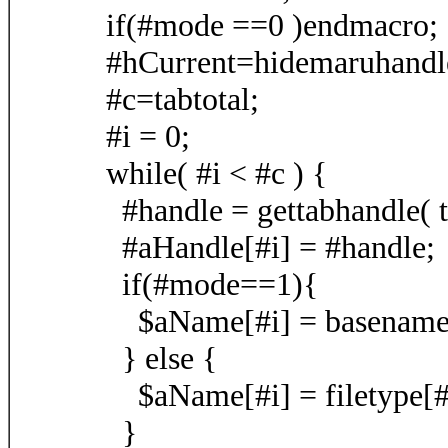
if(#mode ==0 )endmacro;
#hCurrent=hidemaruhandle
#c=tabtotal;
#i = 0;
while( #i < #c ) {
#handle = gettabhandle( tru
#aHandle[#i] = #handle;
if(#mode==1){
$aName[#i] = basename[
} else {
$aName[#i] = filetype[#
}