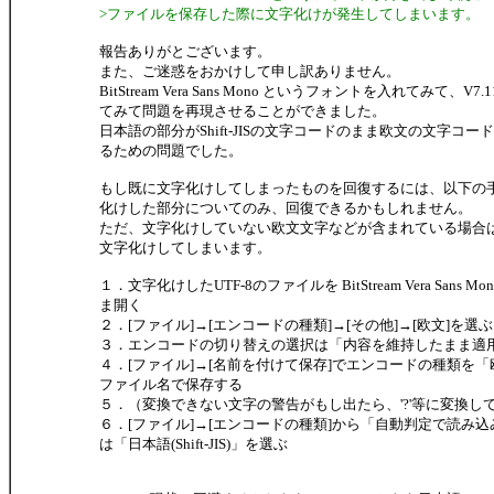
>ファイルを保存した際に文字化けが発生してしまいます。
報告ありがとございます。
また、ご迷惑をおかけして申し訳ありません。
BitStream Vera Sans Mono というフォントを入れてみて、V
てみて問題を再現させることができました。
日本語の部分がShift-JISの文字コードのまま欧文の文字コ
るための問題でした。
もし既に文字化けしてしまったものを回復するには、以下の
化けした部分についてのみ、回復できるかもしれません。
ただ、文字化けしていない欧文文字などが含まれている場合
文字化けしてしまいます。
１．文字化けしたUTF-8のファイルを BitStream Vera Sans 
ま開く
２．[ファイル]→[エンコードの種類]→[その他]→[欧文]を選ぶ
３．エンコードの切り替えの選択は「内容を維持したまま適
４．[ファイル]→[名前を付けて保存]でエンコードの種類を
ファイル名で保存する
５．（変換できない文字の警告がもし出たら、'?'等に変換し
６．[ファイル]→[エンコードの種類]から「自動判定で読み
は「日本語(Shift-JIS)」を選ぶ