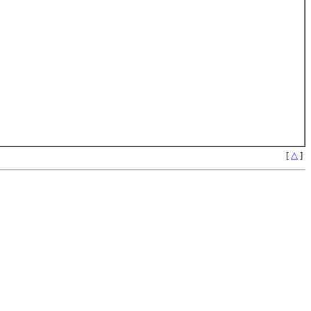
[
△
]