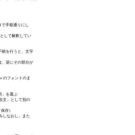
7.11で手順通りにし
ードとして解釈してい
手順を行うと、文字
は、逆にその部分が
Mono のフォントのま
用」を選ぶ
「欧文」として別の
て保存）
込みしなおし」また