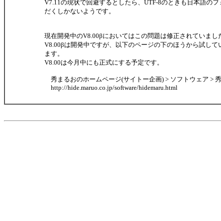
V7.11の現状で回避するとしたら、UTF-8のときも日本語の
だくしかないようです。
現在開発中のV8.00βにおいてはこの問題は修正されていまし
V8.00βは開発中ですが、以下のページの下のほうから試し
ます。
V8.00は今月中にも正式にする予定です。
秀まるおのホームページ(サイトー企画) > ソフトウェア > 
http://hide.maruo.co.jp/software/hidemaru.html