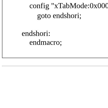
config "xTabMode:0x0
goto endshori;
endshori:
endmacro;