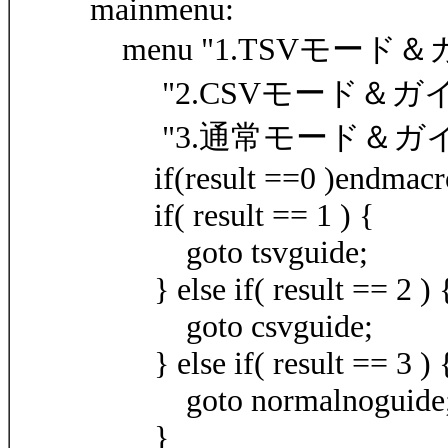
mainmenu:
menu "1.TSVモード
"2.CSVモード＆ガイ
"3.通常モード＆ガイ
if(result ==0 )endmacr
if( result == 1 ) {
goto tsvguide;
} else if( result == 2 ) 
goto csvguide;
} else if( result == 3 ) 
goto normalnoguide
}