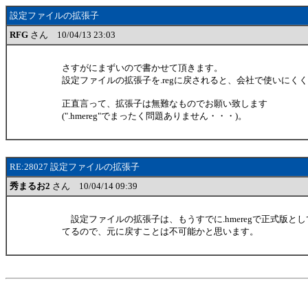
設定ファイルの拡張子
RFG
さん 10/04/13 23:03
さすがにまずいので書かせて頂きます。
設定ファイルの拡張子を.regに戻されると、会社で使いにく
正直言って、拡張子は無難なものでお願い致します
(".hmereg"でまったく問題ありません・・・)。
RE:28027 設定ファイルの拡張子
秀まるお2
さん 10/04/14 09:39
設定ファイルの拡張子は、もうすでに.hmeregで正式版と
てるので、元に戻すことは不可能かと思います。