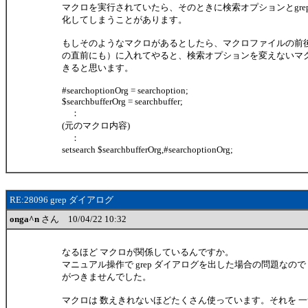
マクロを実行されていたら、そのときに検索オプションとgre
化してしまうことがあります。
もしそのようなマクロがあるとしたら、マクロファイルの前後（ま
の直前にも）に入れてやると、検索オプションを変えないマ
きると思います。
#searchoptionOrg = searchoption;
$searchbufferOrg = searchbuffer;
：
(元のマクロ内容)
：
setsearch $searchbufferOrg,#searchoptionOrg;
RE:28096 grep ダイアログ
onga^n
さん 10/04/22 10:32
なるほど マクロが関係しているんですか。
マニュアル操作で grep ダイアログを出した場合の問題なの
がつきませんでした。
マクロは 数えきれないほどたくさん使っています。それを 