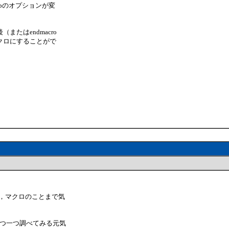
pのオプションが変
たはendmacro
クロにすることがで
で，マクロのことまで気
一つ一つ調べてみる元気