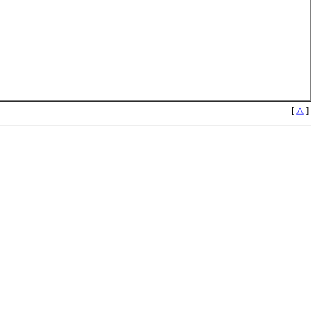
[
△
]