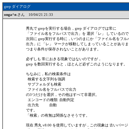
grep ダイアログ
onga^n
さん 10/04/21 21:33
秀丸で grepを実行する場合，grep ダイアログでは常に
「ファイル名をフルパスで出力」を 選択「レ」 しているの
次回に grep実行する時に，いつのまにか「ファイル名をフル
出力」に 「レ」 マークが移動してしまっていることがあり
つまり条件が保存されないことがあります。
必ずしも 常におきる現象ではないのですが，
grep を数回実行すると，ほとんど必ずこのようになります。
ちなみに，私の検索条件は
検索する文字列を強調
サブフォルダも検索
ファイル名をフルパスで出力
の3つだけを選択，その他はすべて非選択。
エンコードの種類 自動判定
出力先 自動
です。
「検索」の有無は関係なさそうです。
現在 秀丸 v8.00 を使用していますが，この現象は 古いバー