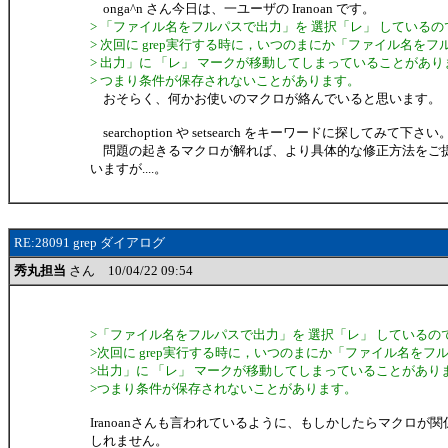
onga^n さん今日は、一ユーザの Iranoan です。
> 「ファイル名をフルパスで出力」を 選択「レ」 している
> 次回に grep実行する時に，いつのまにか「ファイル名をフ
> 出力」に 「レ」 マークが移動してしまっていることがあり
> つまり条件が保存されないことがあります。
おそらく、何かお使いのマクロが絡んでいると思います。
searchoption や setsearch をキーワードに探してみて下さい
問題の起きるマクロが解れば、より具体的な修正方法をご
いますが....。
RE:28091 grep ダイアログ
秀丸担当
さん 10/04/22 09:54
>「ファイル名をフルパスで出力」を 選択「レ」 しているの
>次回に grep実行する時に，いつのまにか「ファイル名をフ
>出力」に 「レ」 マークが移動してしまっていることがあり
>つまり条件が保存されないことがあります。
Iranoanさんも言われているように、もしかしたらマクロが
しれません。