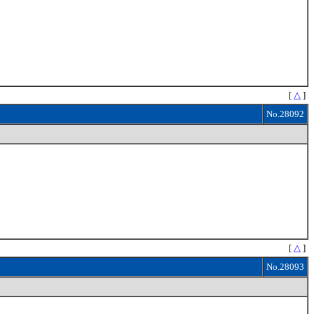
[
△
]
No.28092
[
△
]
No.28093