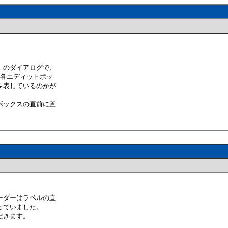
」のダイアログで、
で各エディットボッ
を表しているのかが
ボックスの直前に置
ーダーはラベルの直
っていました。
だきます。