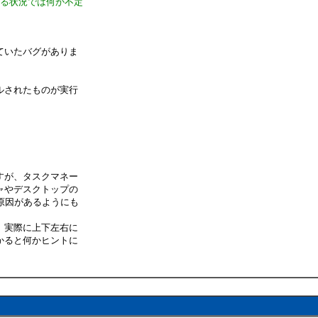
出る状況では何か不定
ていたバグがありま
ルされたものが実行
すが、タスクマネー
ャやデスクトップの
原因があるようにも
、実際に上下左右に
かると何かヒントに