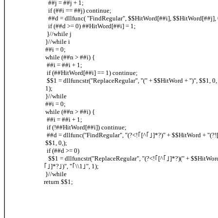
##j = ##j + 1;
if (##i == ##j) continue;
##d = dllfunc( "FindRegular", $$HitWord[##i], $$HitWord[##j], 
if (##d >= 0) ##HitWord[##i] = 1;
}//while j
}//while i
##i = 0;
while (##n > ##i) {
##i = ##i + 1;
if (##HitWord[##i] == 1) continue;
$$1 = dllfuncstr("ReplaceRegular", "(" + $$HitWord + ")", $$1, 0, 
1);
}//while
##i = 0;
while (##n > ##i) {
##i = ##i + 1;
if (!##HitWord[##i]) continue;
##d = dllfunc("FindRegular", "(?<!｢[^｢｣]*?)" + $$HitWord + "(?!
$$1, 0,);
if (##d >= 0)
$$1 = dllfuncstr("ReplaceRegular", "(?<!｢[^｢｣]*?)(" + $$HitWord 
｢｣]*?｣)", "｢\\1｣", 1);
}//while
return $$1;