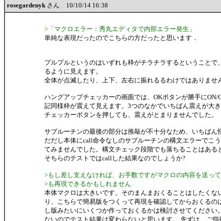
rosegardenyk
さん 10/10/14 16:38
>「マクロエラー：秀丸エディタで内部エラー発生」
単純な表現だったのでこちらの方だったと思います．
プルプルというのはいずれも枠がチラチラするということで
るように見えます。
全体が点滅したり、上下、左右に振れるるわけではありませ
ハングアップチェッカーの画面では、OKボタンが勝手にON/
記同様枠が震えて見えます。3つのなかでいちばん震えが大
チェッカーボタンを押しても、震えがとまりませんでした。
サブルーチンの最後の部分は推敲が不十分なため、いちばん
だだし本体にcall命令なしのサブルーチンの構文エラーでこ
てみませんでした。構文チェック段階でも落ちることはある
そちらのテストではcallした結果なのでしょうか?
>もし差し支えなければ、お手数ですがマクロの内容を送っ
>も再現できるかもしれません
本体マクロは大きいです。そのまんまおくることはしたくな
り、こちらで簡易版をつくって再現を確認してからおくるの
し版みたいにいくつか作っておくるかは検討させてください。元
ないのでテスト結果は変わらないと思います。 先ずは、ご指