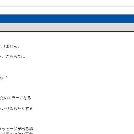
ありません。
ろ、こちらでは
(?![^
るためエラーになる
ったり落ちたりする
メッセージが出る場