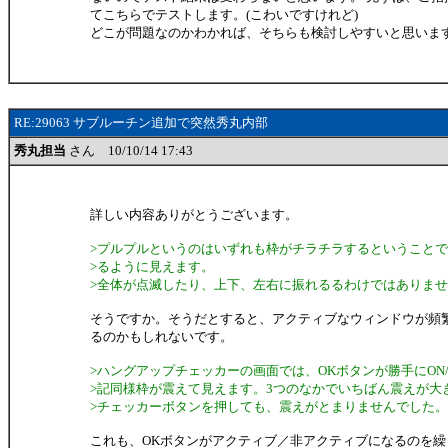
てこちらでテストします。(こわいですけれど)
どこが問題なのかわかれば、そちらも検討しやすいと思いま
RE:29063 サブルーチン追加で突然秀丸内部
秀丸担当
さん 10/10/14 17:43
詳しい内容ありがとうございます。
>プルプルというのはいずれも枠がチラチラするということ
>るように見えます。
>全体が点滅したり、上下、左右に振れるるわけではありま
そうですか。そうだとすると、アクティブなウィンドウが頻
るのかもしれないです。
>ハングアップチェッカーの画面では、OKボタンが勝手にON/
>記同様枠が震えて見えます。3つのなかでいちばん震えが大
>チェッカーボタンを押しても、震えがとまりませんでした。
これも、OKボタンがアクティブ／非アクティブになるのを繰