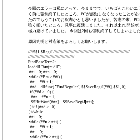
今回のエラーは私にとって、今ままでで、いちばんこわいエラ
く前に強制終了したところ、PCが起動しなくなったことがあ
たのでもうこれでお釈迦かとも思いましたが、苦慮の末、PC
強く叩いたところ、見事に復活しました。それ以来PC開始ボ
極力避けていました。 今回は2回も強制終了してしまいまし
原因究明と対応策をよろしくお願いします。
////$$1 $RegiJ /////////////////////////////////////////////////////////////
/////////////////////////////////////
FindBaseTerm2:
loaddll "hmjre.dll";
##i = 0; ##n = 0;
while (#Bra > ##i) {
##i = ##i + 1;
##d = dllfunc( "FindRegular", $$SaveRegiJ[##i], $$1, 0);
if (##d >= 0) {
##n = ##n + 1;
$$HitWord[##n] = $$SaveRegiJ[##i];
}//if (##d >= 0)
}//while
##i = 0;
while (##n > ##i) {
##i = ##i + 1;
##j = 0;
while (##n > ##j) {