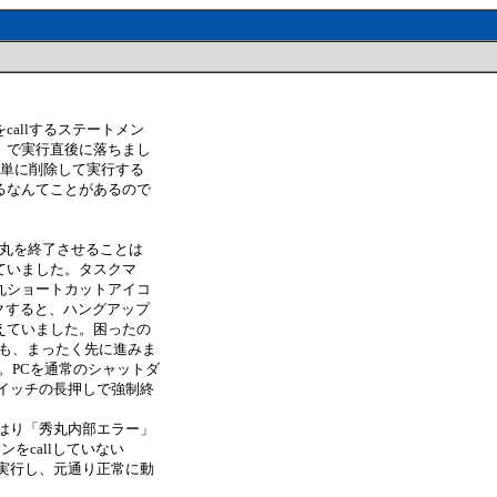
allするステートメン
」で実行直後に落ちまし
。単に削除して実行する
るなんてことがあるので
し秀丸を終了させることは
ていました。タスクマ
丸ショートカットアイコ
クすると、ハングアップ
えていました。困ったの
ても、まったく先に進みま
。PCを通常のシャットダ
イッチの長押しで強制終
はり「秀丸内部エラー」
ンをcallしていない
実行し、元通り正常に動