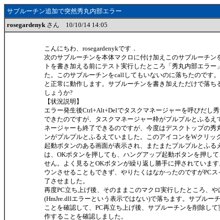
サブルーチン追加で突然秀丸内部エラー
rosegardenyk
さん 10/10/14 14:05
こんにちわ、rosegardenykです．
次のサブルーチンを本体マクロに付け加えこのサブルーチンをc
トを書き加える前にテスト実行したところ「秀丸内部エラー
た。このサブルーチンをcallしてもいないのに落ちたのです
と正常に動作します。サブルーチンを書き加えただけで落ち
しょうか?
【状況説明】
エラー発生後Ctrl+Alt+Delでタスクマネージャーを呼びだ
できたのですが、タスクマネージャー枠がプルプルとふるえ
ネージャーも終了できるのですが、今度はデスクトップの秀
ンがプルプルとふるえていました。このアイコンをWクリッ
起動ボタンのある画面が表示され、またまたプルプルとふる
は、OKボタンを押しても、ハングアップ起動ボタンを押し
せん。よく見るとOKボタンが繰り返し勝手に押されています
ウンさせることもできず、やりたくはなかったのですがPCス
了させました。
再度PC立ち上げ後、そのままこのマクロ実行したところ、や
(HmJre.dllエラーという表示ではない)で落ちます。サブルーチ
ことを確認して、PC再立ち上げ後、サブルーチンを削除して
作することを確認しました。