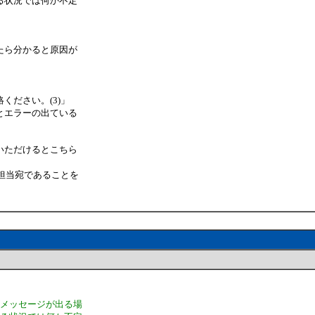
る状況では何か不定
たら分かると原因が
ください。(3)」
とエラーの出ている
いただけるとこちら
秀丸担当宛であることを
ーメッセージが出る場