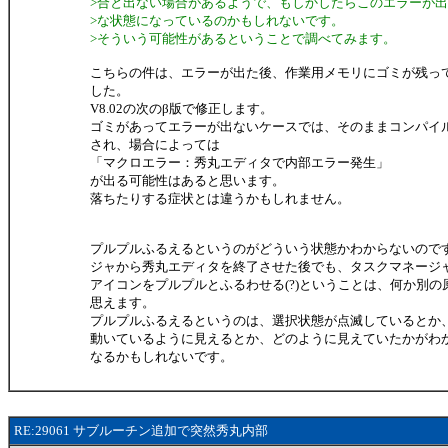
>合と出ない場合があるようで、もしかしたらこのエラーが
>な状態になっているのかもしれないです。
>そういう可能性があるということで調べてみます。
こちらの件は、エラーが出た後、作業用メモリにゴミが残っ
した。
V8.02の次のβ版で修正します。
ゴミがあってエラーが出ないケースでは、そのままコンパイ
され、場合によっては
「マクロエラー：秀丸エディタで内部エラー発生」
が出る可能性はあると思います。
落ちたりする症状とは違うかもしれません。
プルプルふるえるというのがどういう状態かわからないので
ジャから秀丸エディタを終了させた後でも、タスクマネージ
アイコンをプルプルとふるわせる(?)ということは、何か別の
思えます。
プルプルふるえるというのは、選択状態が点滅しているとか
動いているように見えるとか、どのように見えていたかがわ
なるかもしれないです。
RE:29061 サブルーチン追加で突然秀丸内部