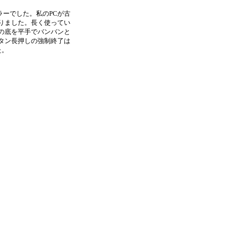
ーでした。私のPCが古
りました。長く使ってい
の底を平手でバンバンと
タン長押しの強制終了は
た。