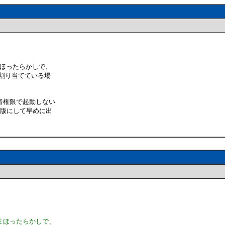
まほったらかしで、
eを割り当てている場
者権限で起動しない
式版にして早めに出
ままほったらかしで、