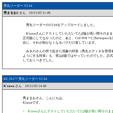
秀丸リーダー V2.04
秀まるお2
さん 10/11/05 11:49
秀丸リーダーのV2.04をアップロードしました。
K'zawaさんにテストしていただいてたβ版が長い間そのま
正式版にしてなかったのと、あと、Ctrl+HキーにBackspac
合に、それが効かなくなるバグだけ直しています。
みきのさんの所で起きた現象の対策（秀丸エディタを管理
ようにする対策）も、実はβ版ではやっていたのでした。正
しておくべきでした。
RE:29177 秀丸リーダー V2.04
K'zawa
さん 10/11/05 14:46
秀まるおさん、こんにちは。
K'zawaです。
> K'zawaさんにテストしていただいてたβ版が長い間その