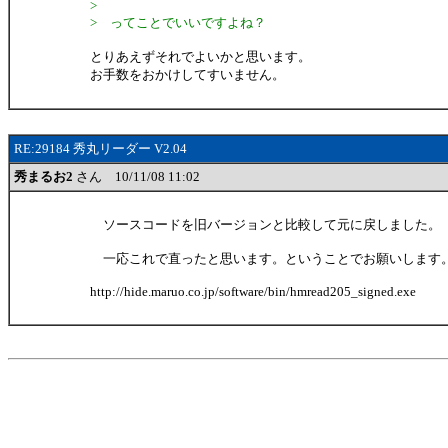
>
> ってことでいいですよね？
とりあえずそれでよいかと思います。
お手数をおかけしてすいません。
RE:29184 秀丸リーダー V2.04
秀まるお2
さん 10/11/08 11:02
ソースコードを旧バージョンと比較して元に戻しました。
一応これで直ったと思います。ということでお願いします
http://hide.maruo.co.jp/software/bin/hmread205_signed.exe