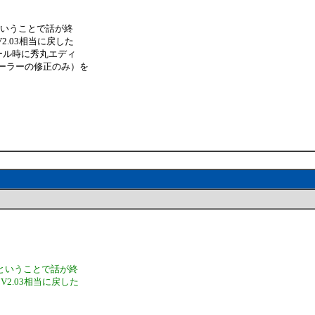
ということで話が終
2.03相当に戻した
トール時に秀丸エディ
トーラーの修正のみ）を
いということで話が終
V2.03相当に戻した
。