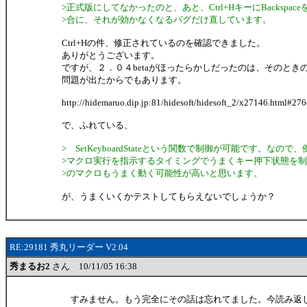
>正式版にしてなかったのと、あと、Ctrl+HキーにBackspa
>合に、それが効かなくなるバグだけ直しています。
Ctrl+Hの件、修正されているのを確認できました。
ありがとうございます。
ですが、２．０４betaがほったらかしだったのは、そのとき
問題が出たからでもあります。
http://hidemaruo.dip.jp:81/hidesoft/hidesoft_2/x27146.html#27
で、ふれている、
> SetKeyboardStateという関数で制御が可能です。なの
>マクロ実行を指示するタイミングでうまくキー押下状態を制御して
>のマクロもうまく動く可能性が高いと思います。
が、うまくいくかテストしてもらえないでしょうか？
RE:29181 秀丸リーダー V2.04
秀まるお2
さん 10/11/05 16:38
すみません。もう完全にその話は忘れてました。今読み返