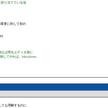
ceを割り当てている場
の変更に対して別の
645
で、例えば秀丸エディタ側に
やれば、iskeydown
しても理解するのに