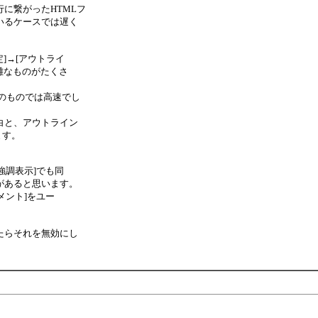
行に繋がったHTMLフ
いるケースでは遅く
]→[アウトライ
雑なものがたくさ
準のものでは高速でし
白と、アウトライン
ます。
[強調表示]でも同
があると思います。
メント]をユー
たらそれを無効にし