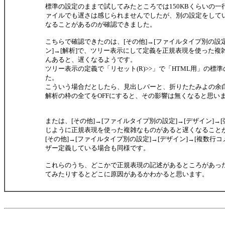
標準の設定のままで試してみたところでは150KBくらいの一
ァイルでも遅さは感じられませんでしたが、別の設定をして
なることがあるのが確認できました。
こちらで確認できたのは、[その他]→[ファイルタイプ別の設定
ン]→[解析]で、ツリー表示にして定義を正規表現を使った複
んあると、遅くなるようです。
ツリー表示の定義で「リセット(R)>>」で「HTML用」の標
た。
こういう場合だとしたら、見出しバーと、折りたたみよの余
解析の枠の全てをOFFにすると、その影響は無くなると思い
または、[その他]→[ファイルタイプ別の設定]→[デザイン]→
じように正規表現を使った複雑なものがあると遅くなること
[その他]→[ファイルタイプ別の設定]→[デザイン]→[複数行コ
ザー定義している場合も同様です。
これらのうち、どこかで正規表現の記述があるところがあっ
てみたりするとどこに原因があるかわかると思います。