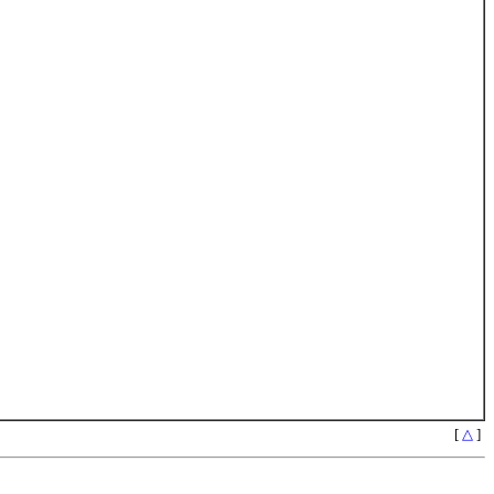
[
△
]