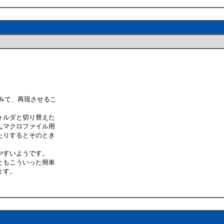
みて、再現させるこ
ォルダと切り替えた
んマクロファイル用
たりするとそのとき
やすいようです。
ともこういった簡単
ます。