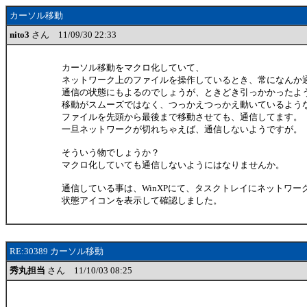
カーソル移動
nito3
さん 11/09/30 22:33
カーソル移動をマクロ化していて、
ネットワーク上のファイルを操作しているとき、常になんか
通信の状態にもよるのでしょうが、ときどき引っかかったよ
移動がスムーズではなく、つっかえつっかえ動いているよう
ファイルを先頭から最後まで移動させても、通信してます。
一旦ネットワークが切れちゃえば、通信しないようですが。
そういう物でしょうか？
マクロ化していても通信しないようにはなりませんか。
通信している事は、WinXPにて、タスクトレイにネットワー
状態アイコンを表示して確認しました。
RE:30389 カーソル移動
秀丸担当
さん 11/10/03 08:25