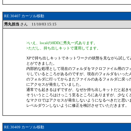
RE:30407 カーソル移動
秀丸担当
さん 11/10/03 15:15
>いえ、localのHDDに秀丸一式あります。
>ただし、持ち出しキットで運用してます。
XPで持ち出しキットでネットワークの状態を見ながら試して
とができました。
内部的な処理として現在のフォルダをマクロファイル用のフ
りしているところがあるのですが、現在のフォルダをいった
のフォルダに行ってからまたファイルのあるフォルダに戻っ
にアクセスが発生していました。
通常でも起きるはずですが、なぜか持ち出しキットだと起き
そういうところはけっこう至るところにありますが、少なく
なマクロではアクセスが発生しないようになるべきだと思い
レベルダウンしないように修正を検討させていただきます。
RE:30409 カーソル移動