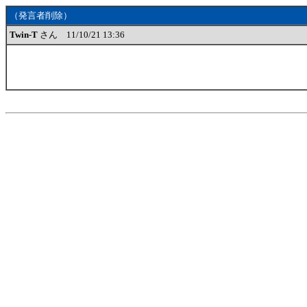
（発言者削除）
Twin-T
さん 11/10/21 13:36