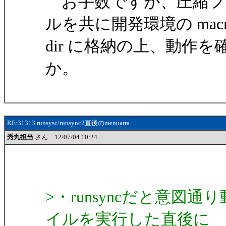
お手数ですが、圧縮フ
ルを共に開発環境の macr
dir に格納の上、動作
か。
RE:31313 runsysc/runsync2直後のmenuarra
秀丸担当
さん 12/07/04 10:24
>・runsyncだと意図通
イルを実行した直後に