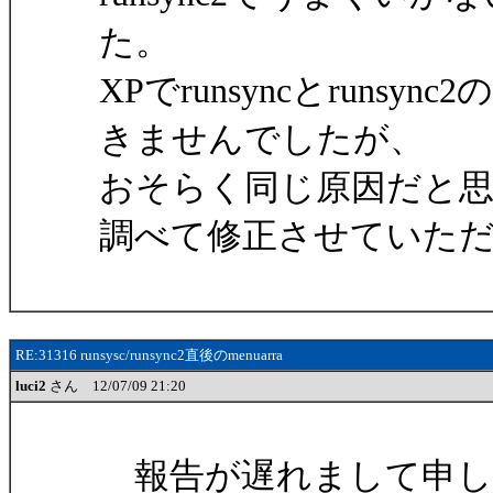
た。
XPでrunsyncとrun
きませんでしたが、
おそらく同じ原因だと
調べて修正させていた
RE:31316 runsysc/runsync2直後のmenuarra
luci2
さん 12/07/09 21:20
報告が遅れまして申し