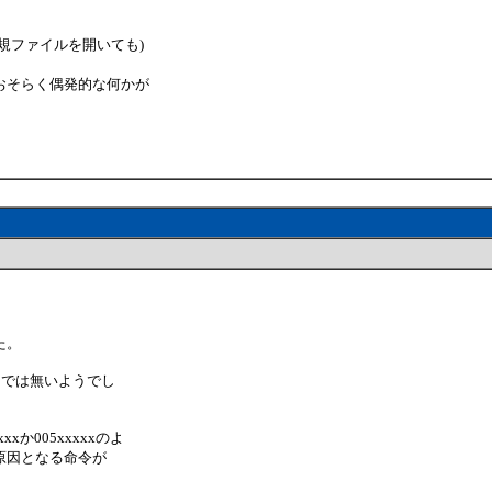
規ファイルを開いても)
おそらく偶発的な何かが
。
た。
の中では無いようでし
xか005xxxxxのよ
原因となる命令が