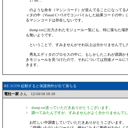
17 00 ...
のような命令（マシンコード）が並んでることになってる
ィタの中（Visual C++5.0でコンパイルした結果コードの中
るマシンコードは存在しないです。
dump.txtに出力されたモジュール一覧にも、特に落ちた場
も無いようです。
ということで、すみませんがそれ以上は分かりませんでし
秀丸エディタのプロセスの中に、もしかしたこれが原因か
きモジュールを見つけたので、それについては別途メールに
きます。
RE:31559 起動すると保護例外が出て落ちる
電柱一家
さん 12/10/10 10:10
> dump.txt送っていただきありがとうございます。
> 調べてみたんですが、すみませんがよく分かりませんで
お忙しい中調査していていただきありがとうございます。
ご指摘いただいたツールは、確かにたまに動作がおかしく