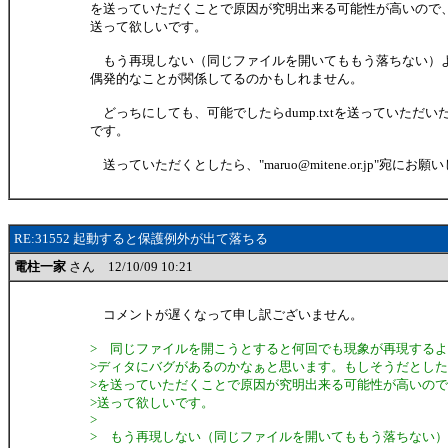
を送っていただくことで原因が究明出来る可能性が高いので
送って欲しいです。
もう再現しない（同じファイルを開いてももう落ちない）
偶発的なことが関係してるのかもしれません。
どっちにしても、可能でしたらdump.txtを送っていただい
です。
送っていただくとしたら、"maruo@mitene.or.jp"宛にお願
RE:31552 起動すると保護例外が出て落ちる
電柱一家
さん 12/10/09 10:21
コメントが遅くなって申し訳ございません。
> 同じファイルを開こうとすると何回でも現象が再現する
>ディタにバグがあるのかなぁと思います。もしそうだとしたら、d
>を送っていただくことで原因が究明出来る可能性が高いの
>送って欲しいです。
>
> もう再現しない（同じファイルを開いてももう落ちない