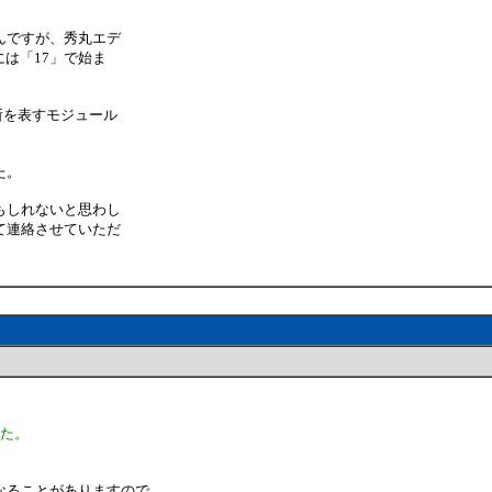
んですが、秀丸エデ
）には「17」で始ま
所を表すモジュール
た。
もしれないと思わし
て連絡させていただ
した。
なることがありますので