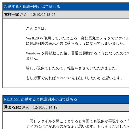
起動すると保護例外が出て落ちる
電柱一家
さん 12/10/05 13:27
こんにちは。
Ver 8.20 を使用していたところ、突如秀丸エディタでファ
に保護例外の表示と共に落ちるようになってしまいました。
Windows を再起動した後、普通に起動するようになったの
ません。
珍しい現象でしたので、報告をさせていただきました。
もし必要であれば dump.txt をお送りしたいかと思います。
RE:31551 起動すると保護例外が出て落ちる
秀まるお2
さん 12/10/05 14:19
同じファイルを開こうとすると何回でも現象が再現するよ
ディタにバグがあるのかなぁと思います。もしそうだとしたら、d