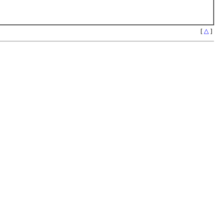
[
△
]