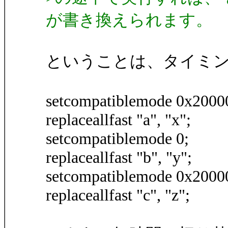
が書き換えられます。
ということは、タイミ
setcompatiblemode 0x2000
replaceallfast "a", "x";
setcompatiblemode 0;
replaceallfast "b", "y";
setcompatiblemode 0x2000
replaceallfast "c", "z";