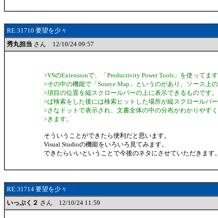
RE:31710 要望を少々
秀丸担当
さん 12/10/24 09:57
>VSのExtensionで、「Productivity Power Tools」を使ってま
>その中の機能で「Source Map」というのがあり、ソース上
>項目の位置を縦スクロールバーの上に表示できるものです
>ば検索をした後には検索ヒットした場所が縦スクロールバ
>さなドットで表示され、文書全体の中の分布がわかりやす
>きます。
そういうことができたら便利だと思います。
Visual Studioの機能をいろいろ見てみます。
できたらいいということで今後のネタにさせていただきます
RE:31714 要望を少々
いっぷく２
さん 12/10/24 11:59