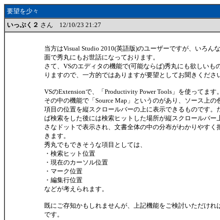
要望を少々
いっぷく２
さん 12/10/23 21:27
当方はVisual Studio 2010(英語版)のユーザーですが、いろん
面で秀丸にもお世話になっております。
さて、VSのエディタの機能で(可能ならば)秀丸にも欲しいも
りますので、一方的ではありますが要望としてお聞きくださ
VSのExtensionで、「Productivity Power Tools」を使ってます
その中の機能で「Source Map」というのがあり、ソース上の
項目の位置を縦スクロールバーの上に表示できるものです。
ば検索をした後には検索ヒットした場所が縦スクロールバー
さなドットで表示され、文書全体の中の分布がわかりやすく
きます。
秀丸でもできそうな項目としては、
・検索ヒット位置
・現在のカーソル位置
・マーク位置
・編集行位置
などが考えられます。
既にご存知かもしれませんが、上記機能をご検討いただけれ
です。