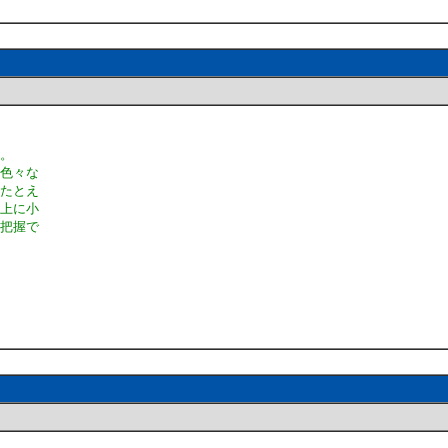
す。
の色々な
。たとえ
ー上に小
く把握で
。