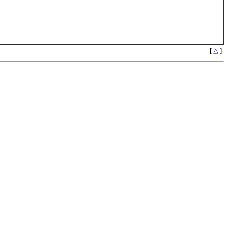
[
△
]