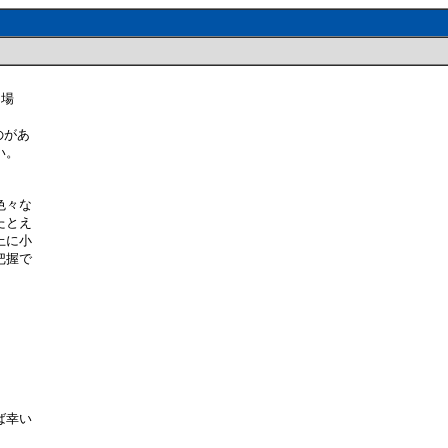
な場
のがあ
い。
。
色々な
たとえ
上に小
把握で
ば幸い