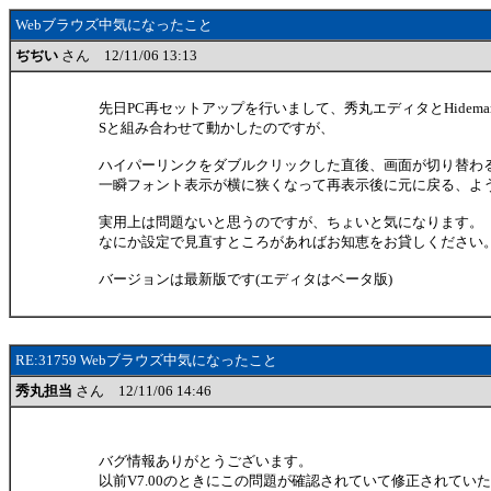
Webブラウズ中気になったこと
ぢぢい
さん 12/11/06 13:13
先日PC再セットアップを行いまして、秀丸エディタとHidemarnet Exp
Sと組み合わせて動かしたのですが、
ハイパーリンクをダブルクリックした直後、画面が切り替わ
一瞬フォント表示が横に狭くなって再表示後に元に戻る、よ
実用上は問題ないと思うのですが、ちょいと気になります。
なにか設定で見直すところがあればお知恵をお貸しください
バージョンは最新版です(エディタはベータ版)
RE:31759 Webブラウズ中気になったこと
秀丸担当
さん 12/11/06 14:46
バグ情報ありがとうございます。
以前V7.00のときにこの問題が確認されていて修正されてい