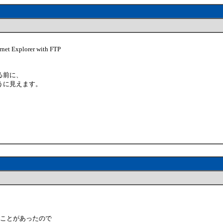
lorer with FTP
る前に、
うに見えます。
。
たことがあったので