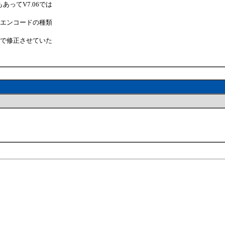
ってV7.06では
のエンコードの種類
版で修正させていた
。